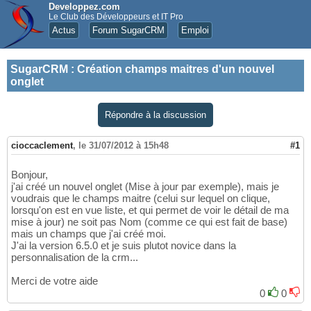
Developpez.com
Le Club des Développeurs et IT Pro
Actus
Forum SugarCRM
Emploi
SugarCRM
:
Création champs maitres d'un nouvel
onglet
Répondre à la discussion
cioccaclement
,
le 31/07/2012 à 15h48
#1
Bonjour,
j'ai créé un nouvel onglet (Mise à jour par exemple), mais je
voudrais que le champs maitre (celui sur lequel on clique,
lorsqu'on est en vue liste, et qui permet de voir le détail de ma
mise à jour) ne soit pas Nom (comme ce qui est fait de base)
mais un champs que j'ai créé moi.
J'ai la version 6.5.0 et je suis plutot novice dans la
personnalisation de la crm...
Merci de votre aide
0
0