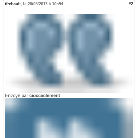
tfrebault
,
le 20/05/2013 à 10h54
#2
Envoyé par
cioccaclement