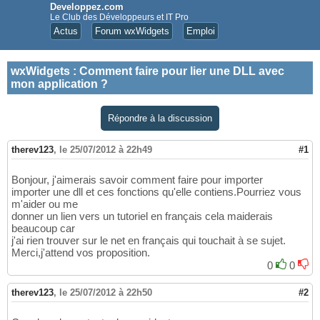
Developpez.com
Le Club des Développeurs et IT Pro
Actus
Forum wxWidgets
Emploi
wxWidgets
:
Comment faire pour lier une DLL avec
mon application ?
Répondre à la discussion
therev123
,
le 25/07/2012 à 22h49
#1
Bonjour, j'aimerais savoir comment faire pour importer
importer une dll et ces fonctions qu'elle contiens.Pourriez vous
m'aider ou me
donner un lien vers un tutoriel en français cela maiderais
beaucoup car
j'ai rien trouver sur le net en français qui touchait à se sujet.
Merci,j'attend vos proposition.
0
0
therev123
,
le 25/07/2012 à 22h50
#2