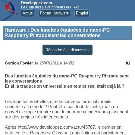
Developpez.com
Le Club des Développeurs et IT Pro
Actus
Forum Hardware
Emploi
Hardware
:
Des lunettes équipées du nano-PC
Raspberry Pi traduisent les conversations
Répondre à la discussion
Gordon Fowler
,
le 25/07/2012 à 14h52
#1
Des lunettes équipées du nano-PC Raspberry Pi traduisent
les conversations
Et si la traduction universelle en temps réel était déjà là ?
Les lunettes vont-elles être le nouveau terminal mobile
connecté à la mode ? Peut-être pas tout de suite, mais un
nouvel exemple montre que de nombreux ingénieurs planchent
sur des projets très intéressants.
Après http://www.developpez.com/actu/45787, le dernier en
date est le
« Raspberry Glass »
. Lappellation est parfaitement