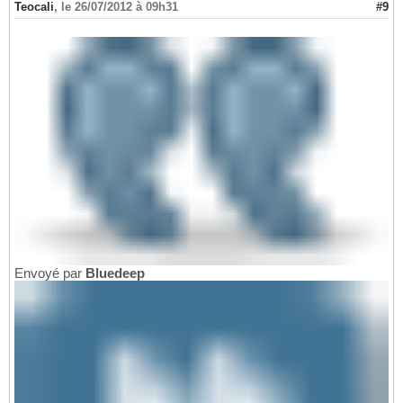
Teocali
,
le 26/07/2012 à 09h31
#9
Envoyé par
Bluedeep