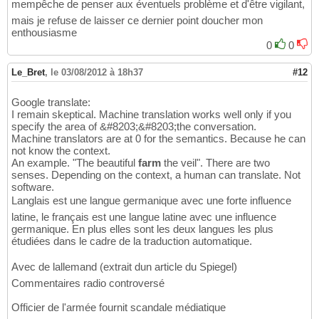
mempêche de penser aux éventuels problème et d'être vigilant,
mais je refuse de laisser ce dernier point doucher mon
enthousiasme
0
0
Le_Bret
,
le 03/08/2012 à 18h37
#12
Google translate:
I remain skeptical. Machine translation works well only if you
specify the area of &#8203;&#8203;the conversation.
Machine translators are at 0 for the semantics. Because he can
not know the context.
An example. "The beautiful
farm
the veil". There are two
senses. Depending on the context, a human can translate. Not
software.
Langlais est une langue germanique avec une forte influence
latine, le français est une langue latine avec une influence
germanique. En plus elles sont les deux langues les plus
étudiées dans le cadre de la traduction automatique.
Avec de lallemand (extrait dun article du Spiegel)
Commentaires radio controversé
Officier de l'armée fournit scandale médiatique