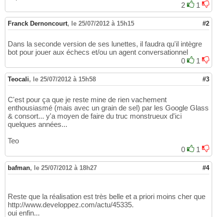
2
1
Franck Dernoncourt
,
le 25/07/2012 à 15h15
#2
Dans la seconde version de ses lunettes, il faudra qu'il intègre
bot pour jouer aux échecs et/ou un agent conversationnel
0
1
Teocali
,
le 25/07/2012 à 15h58
#3
C'est pour ça que je reste mine de rien vachement
enthousiasmé (mais avec un grain de sel) par les Google Glass
& consort... y'a moyen de faire du truc monstrueux d'ici
quelques années...
Teo
0
1
bafman
,
le 25/07/2012 à 18h27
#4
Reste que la réalisation est très belle et a priori moins cher que
http://www.developpez.com/actu/45335.
oui enfin...