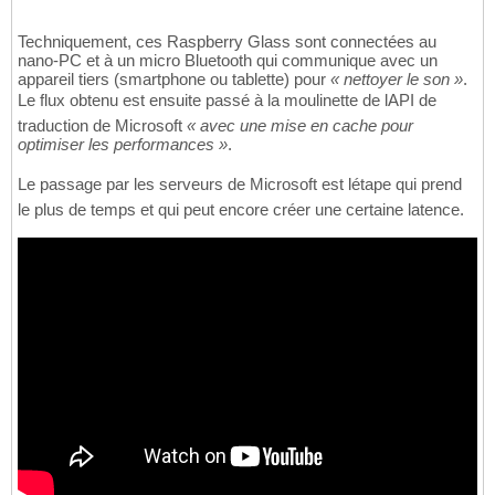
Techniquement, ces Raspberry Glass sont connectées au
nano-PC et à un micro Bluetooth qui communique avec un
appareil tiers (smartphone ou tablette) pour
« nettoyer le son »
.
Le flux obtenu est ensuite passé à la moulinette de lAPI de
traduction de Microsoft
« avec une mise en cache pour
optimiser les performances »
.
Le passage par les serveurs de Microsoft est létape qui prend
le plus de temps et qui peut encore créer une certaine latence.