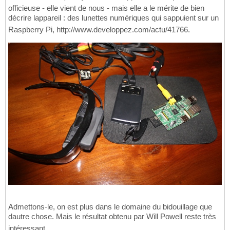
officieuse - elle vient de nous - mais elle a le mérite de bien
décrire lappareil : des lunettes numériques qui sappuient sur un
Raspberry Pi, http://www.developpez.com/actu/41766.
Admettons-le, on est plus dans le domaine du bidouillage que
dautre chose. Mais le résultat obtenu par Will Powell reste très
intéressant.