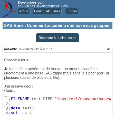
Developpez.com
Le Club des Développeurs et IT Pro
Actus
Forum SAS Base
Emploi
SAS Base
:
Comment accéder à une base sas gzippée
Répondre à la discussion
milad92
,
le 20/07/2012 à 23h37
#1
Bonsoir à tous,
Je tente désespérément de trouver un moyen d'accéder
directement à une base SAS zippé mais sans la zipper (car j'ai
plusieurs bases de plusieurs Go).
J'ai essayé ceci :
Code :
FILENAME
 test PIPE 
"/dossier1/nouveau/basesas
1
2
data
3
set
4