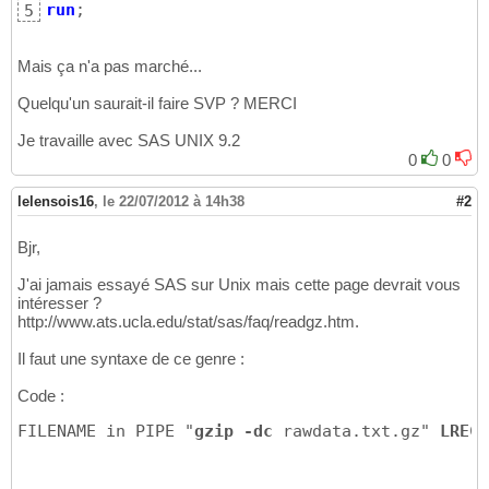
run
;
5
Mais ça n'a pas marché...
Quelqu'un saurait-il faire SVP ? MERCI
Je travaille avec SAS UNIX 9.2
0
0
lelensois16
,
le 22/07/2012 à 14h38
#2
Bjr,
J'ai jamais essayé SAS sur Unix mais cette page devrait vous
intéresser ?
http://www.ats.ucla.edu/stat/sas/faq/readgz.htm.
Il faut une syntaxe de ce genre :
Code :
FILENAME in PIPE "
gzip -dc
 rawdata.txt.gz" 
LRECL