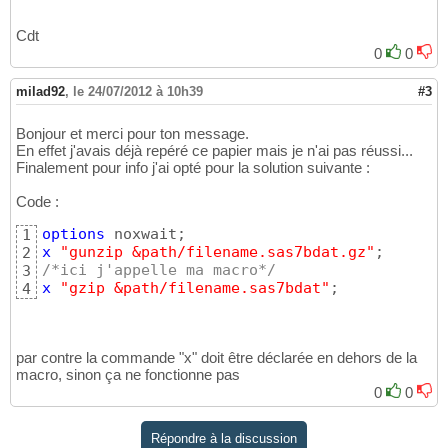
Cdt
0
0
milad92
,
le 24/07/2012 à 10h39
#3
Bonjour et merci pour ton message.
En effet j'avais déjà repéré ce papier mais je n'ai pas réussi...
Finalement pour info j'ai opté pour la solution suivante :
Code :
options
1
x
"gunzip &path/filename.sas7bdat.gz"
2
/*ici j'appelle ma macro*/
3
x
"gzip &path/filename.sas7bdat"
;
4
par contre la commande "x" doit être déclarée en dehors de la
macro, sinon ça ne fonctionne pas
0
0
Répondre à la discussion