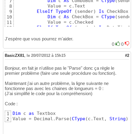
Dim
 c 
As
 ComboBox = 
CType
(
sender
7
            Value = c.Text

8
ElseIf
TypeOf
(
sender
)
Is
 CheckBox 
T
9
Dim
 c 
As
 CheckBox = 
CType
(
sender
10
            Value = c.Checked

11
ElseIf
TypeOf
(
sender
)
Is
 DateTimePi
12
Dim
 c 
As
 DateTimePicker = 
CType
(
13
If
CStr
(
c.Tag
)
 = 
"DBNull"
Then
14
J'espère que vous pourrez m'aider.
                Value = 
Nothing
15
0
0
Else
16
                Value = c.Value

17
BasicZX81
,
le 20/07/2012 à 15h15
#2
End
If
18
End
If
19
Bonjour, en fait je n'utilise pas le "Parse" donc ça règle le
Return
 Value

20
premier problème (faire une seule procédure ou fonction).
End
Function
21
Maintenant j'ai un autre problème, la ligne suivante ne
fonctionne pas avec les chaines de longueurs = 0 :
(J'ai simplifié le code pour la compréhension)
Code :
Dim
 c 
as
 Textbox

1
Value = Decimal.Parse
(
CType
(
c.Text, 
String
)
, 
2