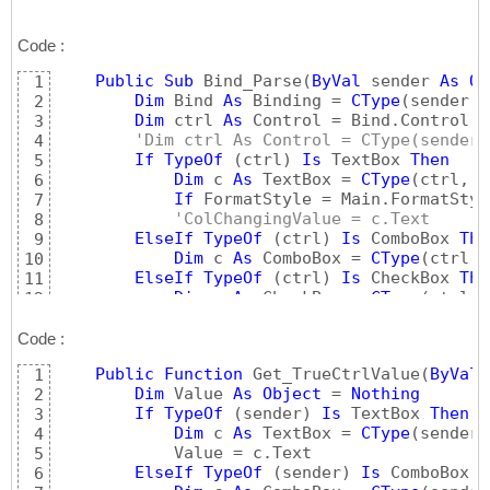
Code :
Public
Sub
 Bind_Parse
(
ByVal
 sender 
As
Ob
1
Dim
 Bind 
As
 Binding = 
CType
(
sender, 
2
Dim
 ctrl 
As
 Control = Bind.Control

3
'Dim ctrl As Control = CType(sender,
4
If
TypeOf
(
ctrl
)
Is
 TextBox 
Then
5
Dim
 c 
As
 TextBox = 
CType
(
ctrl, T
6
If
 FormatStyle = Main.FormatStyl
7
'ColChangingValue = c.Text
8
ElseIf
TypeOf
(
ctrl
)
Is
 ComboBox 
The
9
Dim
 c 
As
 ComboBox = 
CType
(
ctrl, 
10
ElseIf
TypeOf
(
ctrl
)
Is
 CheckBox 
The
11
Dim
 c 
As
 CheckBox = 
CType
(
ctrl, 
12
ElseIf
TypeOf
(
ctrl
)
Is
 DateTimePick
13
Dim
 c 
As
 DateTimePicker = 
CType
(
14
Code :
End
If
15
Public
Function
 Get_TrueCtrlValue
(
ByVal
 
1
End
Sub
16
Dim
 Value 
As
Object
 = 
Nothing
2
If
TypeOf
(
sender
)
Is
 TextBox 
Then
3
Dim
 c 
As
 TextBox = 
CType
(
sender,
4
            Value = c.Text

5
ElseIf
TypeOf
(
sender
)
Is
 ComboBox 
T
6