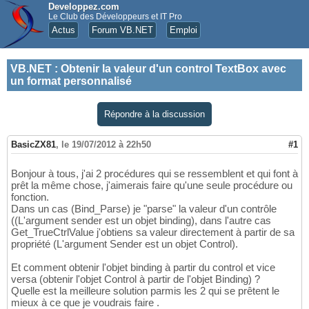
Developpez.com
Le Club des Développeurs et IT Pro
Actus
Forum VB.NET
Emploi
VB.NET
:
Obtenir la valeur d'un control TextBox avec
un format personnalisé
Répondre à la discussion
BasicZX81
,
le 19/07/2012 à 22h50
#1
Bonjour à tous, j'ai 2 procédures qui se ressemblent et qui font à
prêt la même chose, j'aimerais faire qu'une seule procédure ou
fonction.
Dans un cas (Bind_Parse) je "parse" la valeur d'un contrôle
((L'argument sender est un objet binding), dans l'autre cas
Get_TrueCtrlValue j'obtiens sa valeur directement à partir de sa
propriété (L'argument Sender est un objet Control).
Et comment obtenir l'objet binding à partir du control et vice
versa (obtenir l'objet Control à partir de l'objet Binding) ?
Quelle est la meilleure solution parmis les 2 qui se prêtent le
mieux à ce que je voudrais faire .