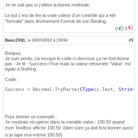
Je ne sait pas si j'utilise la bonne méthode.
Le but c'est de lire la vraie valeur d'un contrôle qui a été
"formaté" dans lévènement Format de son Binding.
0
0
BasicZX81
,
le 20/07/2012 à 15h50
#3
Bonjour,
Je suis perdu, j'ai essayé le code ci-dessous ça ne fonctionne
pas : Je lit : Success=True mais la valeur retournée "Value" est
égale à Nothing
Code :
Success = Decimal.TryParse
(
CType
(
c.Text, 
String
)
Pour donner un exemple :
Je voudrais récupérer dans la variable value : 100.50 quand
mon TextBox affiche 100.50  (bien sûre ça doit fonctionner aussi
si je tape moi-même 100.50)