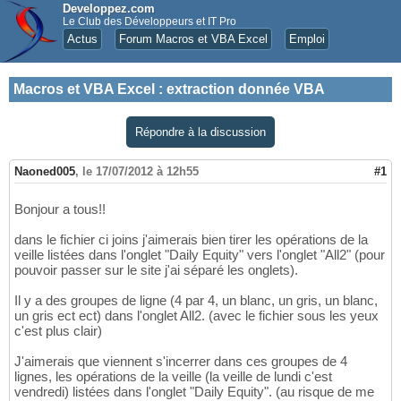
Developpez.com
Le Club des Développeurs et IT Pro
Actus
Forum Macros et VBA Excel
Emploi
Macros et VBA Excel
:
extraction donnée VBA
Répondre à la discussion
Naoned005
,
le 17/07/2012 à 12h55
#1
Bonjour a tous!!
dans le fichier ci joins j'aimerais bien tirer les opérations de la
veille listées dans l'onglet "Daily Equity" vers l'onglet "All2" (pour
pouvoir passer sur le site j'ai séparé les onglets).
Il y a des groupes de ligne (4 par 4, un blanc, un gris, un blanc,
un gris ect ect) dans l'onglet All2. (avec le fichier sous les yeux
c'est plus clair)
J'aimerais que viennent s'incerrer dans ces groupes de 4
lignes, les opérations de la veille (la veille de lundi c'est
vendredi) listées dans l'onglet "Daily Equity". (au risque de me