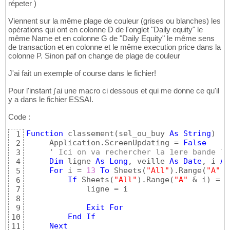
répeter )
Viennent sur la même plage de couleur (grises ou blanches) les
opérations qui ont en colonne D de l'onglet "Daily equity" le
même Name et en colonne G de "Daily Equity" le même sens
de transaction et en colonne et le même execution price dans la
colonne P. Sinon paf on change de plage de couleur
J'ai fait un exemple of course dans le fichier!
Pour l'instant j'ai une macro ci dessous et qui me donne ce qu'il
y a dans le fichier ESSAI.
Code :
Function
 classement
(
sel_ou_buy 
As
String
)
1
     Application.ScreenUpdating = 
False
2
' Ici on va rechercher la 1ere bande li
3
Dim
 ligne 
As
Long
, veille 
As
Date
, i 
As
4
For
 i = 
13
To
 Sheets
(
"All"
)
.Range
(
"A"
 &
5
If
 Sheets
(
"All"
)
.Range
(
"A"
 & i
)
 = 
"
6
             ligne = i

7
8
Exit
For
9
End
If
10
Next
11