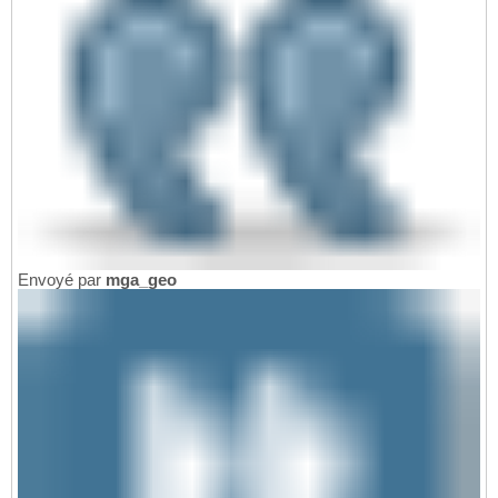
Envoyé par
mga_geo