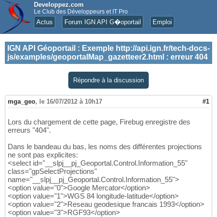
Developpez.com
Le Club des Développeurs et IT Pro
Actus
Forum IGN API G�oportail
Emploi
IGN API Géoportail
:
Exemple http://api.ign.fr/tech-docs-
js/examples/geoportalMap_gazetteer2.html : erreur 404
Répondre à la discussion
mga_geo
,
le 16/07/2012 à 10h17
#1
Lors du chargement de cette page, Firebug enregistre des
erreurs "404".
Dans le bandeau du bas, les noms des différentes projections
ne sont pas explicites:
<select id="__slpj__pj_Geoportal.Control.Information_55"
class="gpSelectProjections"
name="__slpj__pj_Geoportal.Control.Information_55">
<option value="0">Google Mercator</option>
<option value="1">WGS 84 longitude-latitude</option>
<option value="2">Reseau geodesique francais 1993</option>
<option value="3">RGF93</option>