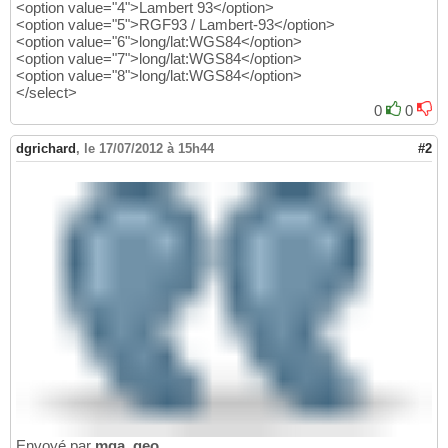
<option value="4">Lambert 93</option>
<option value="5">RGF93 / Lambert-93</option>
<option value="6">long/lat:WGS84</option>
<option value="7">long/lat:WGS84</option>
<option value="8">long/lat:WGS84</option>
</select>
0
0
dgrichard
,
le 17/07/2012 à 15h44
#2
Envoyé par
mga_geo