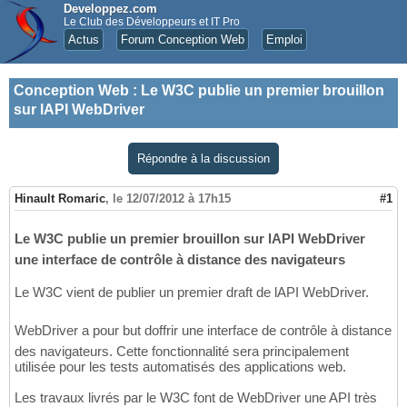
Developpez.com
Le Club des Développeurs et IT Pro
Actus
Forum Conception Web
Emploi
Conception Web
:
Le W3C publie un premier brouillon
sur lAPI WebDriver
Répondre à la discussion
Hinault Romaric
,
le 12/07/2012 à 17h15
#1
Le W3C publie un premier brouillon sur lAPI WebDriver
une interface de contrôle à distance des navigateurs
Le W3C vient de publier un premier draft de lAPI WebDriver.
WebDriver a pour but doffrir une interface de contrôle à distance
des navigateurs. Cette fonctionnalité sera principalement
utilisée pour les tests automatisés des applications web.
Les travaux livrés par le W3C font de WebDriver une API très