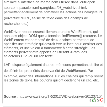
similaire à linterface de même nom utilisée dans loutil open
source http://seleniumhq.org/docs/03_webdriver.html,
permettant également dautomatiser les actions des navigateurs
(ouverture dURL, saisie de texte dans des champs de
recherche, etc.).
WebDriver repose essentiellement sur des WebElement, qui
sont des objets DOM que la fonction findElement() retourne. Le
WebElement est composé de deux chaines permettant de
spécifier une stratégie qui devrait être utilisée pour localiser des
éléments, et une valeur à transmettre à cette stratégie. Les
éléments peuvent être appelés en utilisant XPath, des
sélecteurs CSS ou un lien texte.
LAPI dispose également dautres méthodes permettant de lire et
de définir les propriétés dune variété de WebElement. Par
exemple, avoir des informations sur les chaines qui remplissent
les zones de texte, les boutons qui ont déclenché un clic, etc.
Source
: http://www.w3.org/TR/2012/WD-webdriver-20120710/
4
0