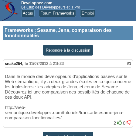
Developpez.com
Le Club des Développeurs et IT Pro
Actus
Forum Frameworks
Emploi
Frameworks
:
Sesame, Jena, comparaison des
fonctionnalités
Répondre à la discussion
snake264
,
le 11/07/2012 à 21h23
#1
Dans le monde des développeurs d'applications basées sur le
Web sémantique, il y a deux grandes écoles en ce qui concerne
les triplestores : les adeptes de Jena, et ceux de Sesame.
Découvrez ici une comparaison des possibilités de chacune de
ces deux API.
http://web-
semantique.developpez.com/tutoriels/francart/sesame-jena-
comparaison-fonctionnalites/
2
0