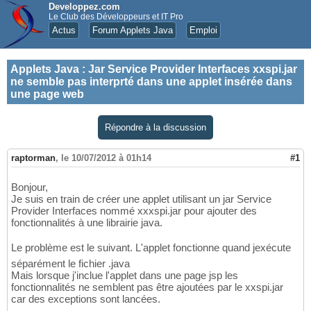
Developpez.com
Le Club des Développeurs et IT Pro
Actus
Forum Applets Java
Emploi
Applets Java
:
Jar Service Provider Interfaces xxspi.jar
ne semble pas interprté dans une applet insérée dans
une page web
Répondre à la discussion
raptorman
,
le 10/07/2012 à 01h14
#1
Bonjour,
Je suis en train de créer une applet utilisant un jar Service
Provider Interfaces nommé xxxspi.jar pour ajouter des
fonctionnalités à une librairie java.
Le problème est le suivant. L'applet fonctionne quand jexécute
séparément le fichier .java
Mais lorsque j'inclue l'applet dans une page jsp les
fonctionnalités ne semblent pas être ajoutées par le xxspi.jar
car des exceptions sont lancées.