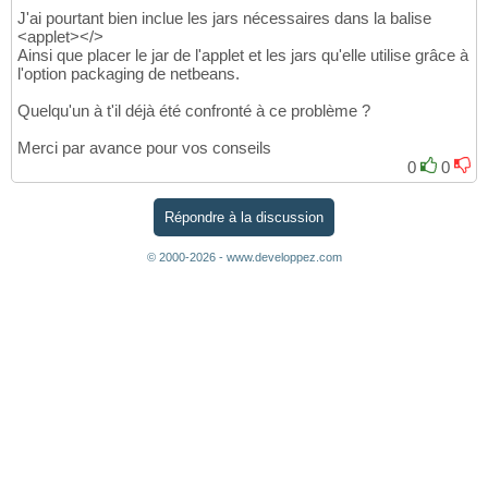
J'ai pourtant bien inclue les jars nécessaires dans la balise
<applet></>
Ainsi que placer le jar de l'applet et les jars qu'elle utilise grâce à
l'option packaging de netbeans.
Quelqu'un à t'il déjà été confronté à ce problème ?
Merci par avance pour vos conseils
0
0
Répondre à la discussion
© 2000-2026 - www.developpez.com