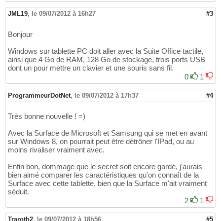
JML19
,
le 09/07/2012 à 16h27
#3
Bonjour
Windows sur tablette PC doit aller avec la Suite Office tactile,
ainsi que 4 Go de RAM, 128 Go de stockage, trois ports USB
dont un pour mettre un clavier et une souris sans fil.
0
1
ProgrammeurDotNet
,
le 09/07/2012 à 17h37
#4
Très bonne nouvelle ! =)
Avec la Surface de Microsoft et Samsung qui se met en avant
sur Windows 8, on pourrait peut être détrôner l'IPad, ou au
moins rivaliser vraiment avec.
Enfin bon, dommage que le secret soit encore gardé, j'aurais
bien aimé comparer les caractéristiques qu'on connaît de la
Surface avec cette tablette, bien que la Surface m'ait vraiment
séduit.
2
1
Traroth2
,
le 09/07/2012 à 18h56
#5