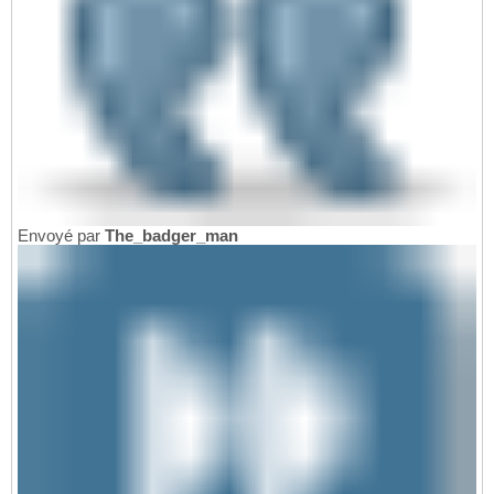
Envoyé par
The_badger_man