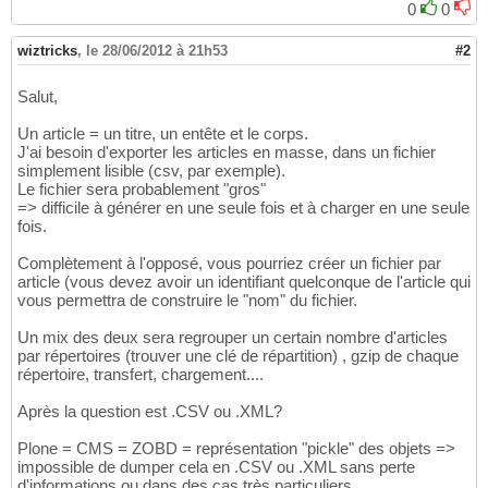
0
0
wiztricks
,
le 28/06/2012 à 21h53
#2
Salut,
Un article = un titre, un entête et le corps.
J'ai besoin d'exporter les articles en masse, dans un fichier
simplement lisible (csv, par exemple).
Le fichier sera probablement "gros"
=> difficile à générer en une seule fois et à charger en une seule
fois.
Complètement à l'opposé, vous pourriez créer un fichier par
article (vous devez avoir un identifiant quelconque de l'article qui
vous permettra de construire le "nom" du fichier.
Un mix des deux sera regrouper un certain nombre d'articles
par répertoires (trouver une clé de répartition) , gzip de chaque
répertoire, transfert, chargement....
Après la question est .CSV ou .XML?
Plone = CMS = ZOBD = représentation "pickle" des objets =>
impossible de dumper cela en .CSV ou .XML sans perte
d'informations ou dans des cas très particuliers.