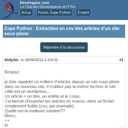
Developpez.com
Le Club des Développeurs et IT Pro
Actus
Forum Zope Python
Emploi
Zope Python
:
Extraction en csv des articles d'un site
sous plone
Répondre à la discussion
kh4y3m
,
le 28/06/2012 à 21h32
#1
Bonjour,
je dois rapatrier un milliers d'articles depuis un site sous plone
dans un nouveau site. Il n'utilise pas la même techno: le site
cible est un wordpress...
Un article = un titre, un entête et le corps.
J'ai besoin d'exporter les articles en masse, dans un fichier
simplement lisible (csv, par exemple).
Quelle est la meileure solution??
Merci,
++
H