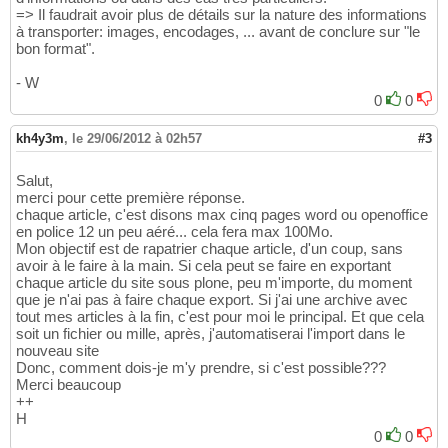
=> Il faudrait avoir plus de détails sur la nature des informations
à transporter: images, encodages, ... avant de conclure sur "le
bon format".
- W
0
0
kh4y3m
,
le 29/06/2012 à 02h57
#3
Salut,
merci pour cette première réponse.
chaque article, c'est disons max cinq pages word ou openoffice
en police 12 un peu aéré... cela fera max 100Mo.
Mon objectif est de rapatrier chaque article, d'un coup, sans
avoir à le faire à la main. Si cela peut se faire en exportant
chaque article du site sous plone, peu m'importe, du moment
que je n'ai pas à faire chaque export. Si j'ai une archive avec
tout mes articles à la fin, c'est pour moi le principal. Et que cela
soit un fichier ou mille, après, j'automatiserai l'import dans le
nouveau site
Donc, comment dois-je m'y prendre, si c'est possible???
Merci beaucoup
++
H
0
0