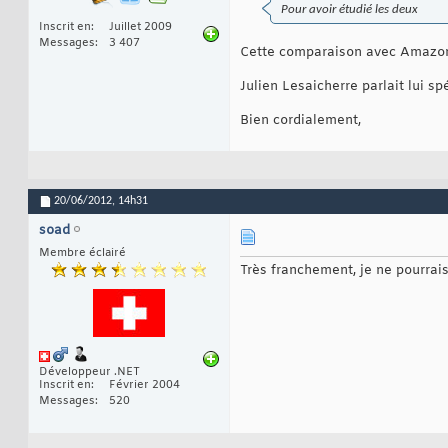
Pour avoir étudié les deux
Inscrit en
Juillet 2009
Messages
3 407
Cette comparaison avec Amazon a-
Julien Lesaicherre parlait lui sp
Bien cordialement,
20/06/2012,
14h31
soad
Membre éclairé
Très franchement, je ne pourrai
Développeur .NET
Inscrit en
Février 2004
Messages
520