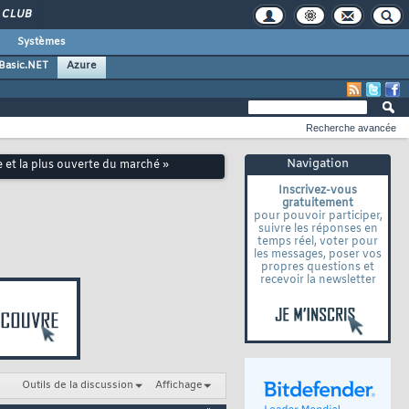
CLUB
Systèmes
 Basic.NET
Azure
Recherche avancée
Navigation
 et la plus ouverte du marché »
Inscrivez-vous
gratuitement
pour pouvoir participer,
suivre les réponses en
temps réel, voter pour
les messages, poser vos
propres questions et
recevoir la newsletter
Outils de la discussion
Affichage