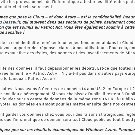
invite les professionnels de l’informatique à tester les différentes pl
matériel et cela se ressent !
es que pose le Cloud – et donc Azure – est la confidentialité. Beauc
u
Dassault
, qui œuvrent dans des secteurs de pointe, hautement concur
qui est soumis au Patriot Act. Vous êtes également soumis à cette lo
ue sensible ?
 de la confidentialité représente un enjeu fondamental dans le Cloud 
devons apporter des réponses claires à nos utilisateurs. Pour cela, no
 vue exhaustive des règles, des normes et des investissements de Micr
alité des données, il faut dépassionner les débats. Est-ce que toutes l
e réellement le « Patriot Act » ? N’y a-t-il pas dans d’autres pays e
e le fameux « Patriot Act » ?
claires. Nous avons 8 Centres de données (4 aux US, 2 en Europe et 2 
on lieu d’hébergement. Si vous choisissez Dublin, il restera à Dublin
épliquées sur un centre de données de la même zone. (NDR : à Dublin
rypter les données en amont pour les mettre ensuite dans nos centre
nt garder vos données chez vous pour des raisons stratégiques, régle
 que l’informatique de demain sera tout Cloud public ou tout Cloud pr
quez peu sur les résultats économiques de Windows Azure. Pourquoi