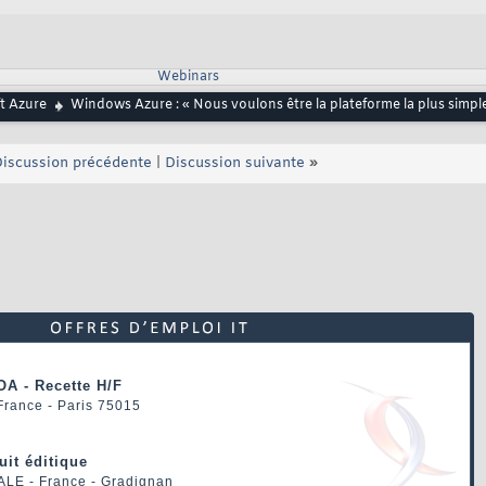
Webinars
t Azure
Windows Azure : « Nous voulons être la plateforme la plus simple
iscussion précédente
|
Discussion suivante
»
OA - Recette H/F
 France - Paris 75015
uit éditique
ALE
- France - Gradignan