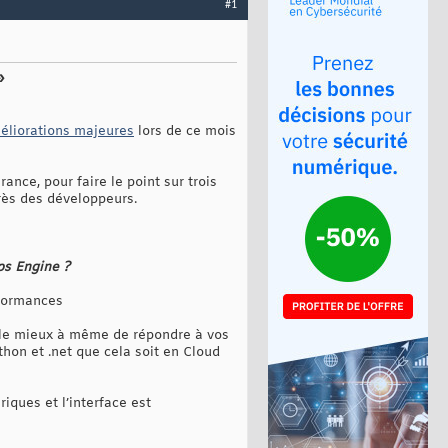
#1
»
éliorations majeures
lors de ce mois
nce, pour faire le point sur trois
près des développeurs.
ps Engine ?
rformances
d le mieux à même de répondre à vos
hon et .net que cela soit en Cloud
iques et l’interface est