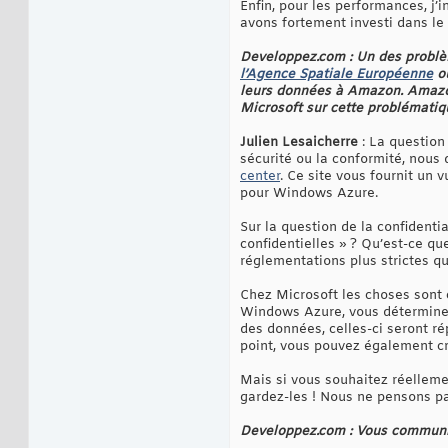
Enfin, pour les performances, j’
avons fortement investi dans le 
Developpez.com : Un des problèm
l’Agence Spatiale Européenne
o
leurs données à Amazon. Amazon 
Microsoft sur cette problématiq
Julien Lesaicherre
: La question
sécurité ou la conformité, nous 
center
. Ce site vous fournit un
pour Windows Azure.
Sur la question de la confidenti
confidentielles » ? Qu’est-ce qu
réglementations plus strictes qu
Chez Microsoft les choses sont 
Windows Azure, vous déterminez s
des données, celles-ci seront r
point, vous pouvez également c
Mais si vous souhaitez réelleme
gardez-les ! Nous ne pensons pas
Developpez.com : Vous communi