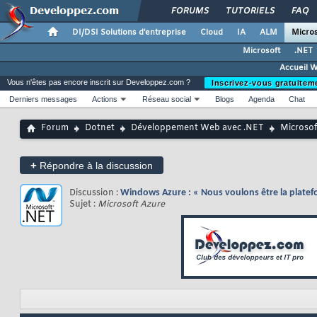
FORUMS
TUTORIELS
FAQ
DI/DSI Solutions d'entreprise
Cloud
IA
ALM
Micros
Microsoft
.NET
Accueil 
Vous n'êtes pas encore inscrit sur Developpez.com ?
Inscrivez-vous gratuitem
Derniers messages
Actions
Réseau social
Blogs
Agenda
Chat
Forum
Dotnet
Développement Web avec .NET
Microsof
+
Répondre à la discussion
Discussion :
Windows Azure : « Nous voulons être la platefo
Sujet :
Microsoft Azure