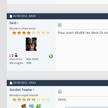
20/06/2012,
10h20
heid
Membre chevronné
Pour avoir étudié les deux ils 
Inscrit en
Mai 2002
Messages
388
20/06/2012,
11h53
Gordon Fowler
Membre expérimenté
Salut,