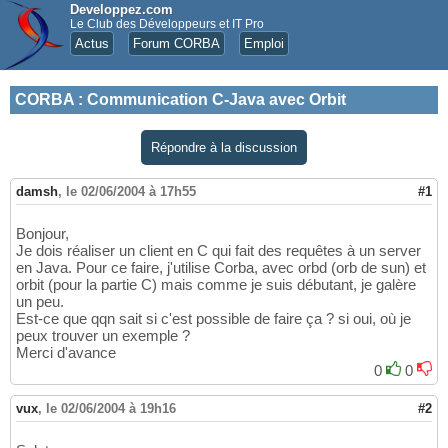
Developpez.com
Le Club des Développeurs et IT Pro
Actus
Forum CORBA
Emploi
CORBA
:
Communication C-Java avec Orbit
Répondre à la discussion
damsh
,
le 02/06/2004 à 17h55
#1
Bonjour,
Je dois réaliser un client en C qui fait des requêtes à un server
en Java. Pour ce faire, j'utilise Corba, avec orbd (orb de sun) et
orbit (pour la partie C) mais comme je suis débutant, je galère
un peu.
Est-ce que qqn sait si c'est possible de faire ça ? si oui, où je
peux trouver un exemple ?
Merci d'avance
0
0
vux
,
le 02/06/2004 à 19h16
#2