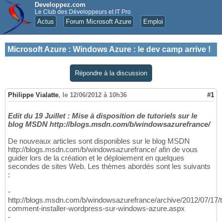
Developpez.com
Le Club des Développeurs et IT Pro
Actus
Forum Microsoft Azure
Emploi
Microsoft Azure
:
Windows Azure : le dev camp arrive !
Répondre à la discussion
Philippe Vialatte
,
le 12/06/2012 à 10h36
#1
Edit du 19 Juillet : Mise à disposition de tutoriels sur le
blog MSDN http://blogs.msdn.com/b/windowsazurefrance/
De nouveaux articles sont disponibles sur le blog MSDN
http://blogs.msdn.com/b/windowsazurefrance/ afin de vous
guider lors de la création et le déploiement en quelques
secondes de sites Web. Les thèmes abordés sont les suivants
:
-
http://blogs.msdn.com/b/windowsazurefrance/archive/2012/07/17/t
comment-installer-wordpress-sur-windows-azure.aspx
-