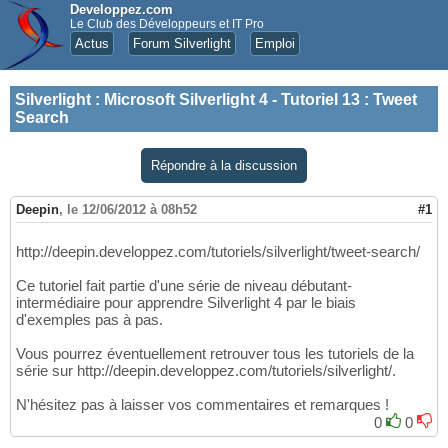
Developpez.com
Le Club des Développeurs et IT Pro
Actus
Forum Silverlight
Emploi
Silverlight
:
Microsoft Silverlight 4 - Tutoriel 13 : Tweet
Search
Répondre à la discussion
Deepin
,
le 12/06/2012 à 08h52
#1
http://deepin.developpez.com/tutoriels/silverlight/tweet-search/
Ce tutoriel fait partie d'une série de niveau débutant-
intermédiaire pour apprendre Silverlight 4 par le biais
d'exemples pas à pas.
Vous pourrez éventuellement retrouver tous les tutoriels de la
série sur http://deepin.developpez.com/tutoriels/silverlight/.
N'hésitez pas à laisser vos commentaires et remarques !
0
0