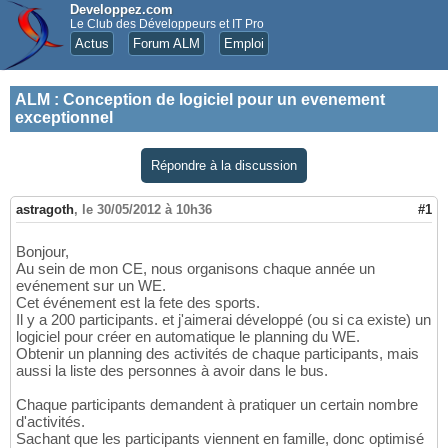
Developpez.com
Le Club des Développeurs et IT Pro
Actus
Forum ALM
Emploi
ALM
:
Conception de logiciel pour un evenement
exceptionnel
Répondre à la discussion
astragoth
,
le 30/05/2012 à 10h36
#1
Bonjour,
Au sein de mon CE, nous organisons chaque année un
evénement sur un WE.
Cet événement est la fete des sports.
Il y a 200 participants. et j'aimerai développé (ou si ca existe) un
logiciel pour créer en automatique le planning du WE.
Obtenir un planning des activités de chaque participants, mais
aussi la liste des personnes à avoir dans le bus.
Chaque participants demandent à pratiquer un certain nombre
d'activités.
Sachant que les participants viennent en famille, donc optimisé