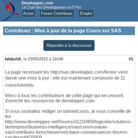
Developpez.com
Le Club des Développeurs et IT Pro
Actus
Forum Contribuez
Emploi
Contribuez
:
Mise à jour de la page Cours sur SAS
Répondre à la discussion
fafabzh6
,
le 23/05/2012 à 11h08
#1
La page recensant les http://sas.developpez.com/livres/ vient
davoir une mise à jour : elle est maintenant composée de 11
cours/tutoriels.
Merci à tous les contributeurs de cette page qui ne cessent
d'enrichir les ressources de developpez.com
Si vous souhaitez rédiger un tutoriel/cours, je vous conseille de
lire
http://www.developpez.net/forums/d1210404/logiciels/solutions-
dentreprise/business-intelligence/sas/communaute-
sas/contribuez-lenrichissement-base-connaissances-forums-
sas/#post6625809