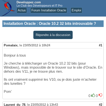
Developpez.com
Le Club des Développeurs et IT Pro
Actus
Forum Installation Oracle
Emploi
Installation Oracle
:
Oracle 10.2 32 bits introuvable ?
Répondre à la discussion
Pomalaix
,
le 23/05/2012 à 10h24
#1
Bonjour à tous
Je cherche à télécharger un Oracle 10.2 32 bits (pour
Windows), mais impossible de le trouver sur le site d'Oracle. En
dehors des V11, je ne trouve plus rien.
Ils ont vraiment supprimé les V10, ou je dois juste m'acheter
des lunettes ?
Pom'
0
0
Laurent_du_78
,
le 23/05/2012 à 13h43
#2