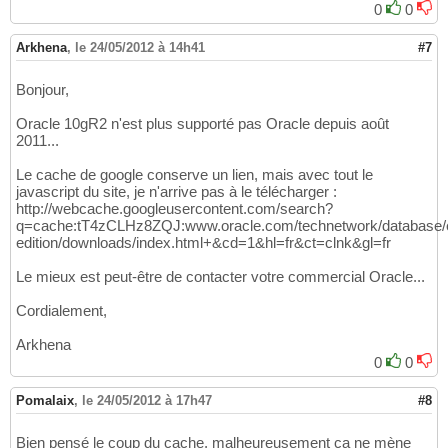
0
0
Arkhena
,
le 24/05/2012 à 14h41
#7
Bonjour,
Oracle 10gR2 n'est plus supporté pas Oracle depuis août
2011...
Le cache de google conserve un lien, mais avec tout le
javascript du site, je n'arrive pas à le télécharger :
http://webcache.googleusercontent.com/search?
q=cache:tT4zCLHz8ZQJ:www.oracle.com/technetwork/database/e
edition/downloads/index.html+&cd=1&hl=fr&ct=clnk&gl=fr
Le mieux est peut-être de contacter votre commercial Oracle...
Cordialement,
Arkhena
0
0
Pomalaix
,
le 24/05/2012 à 17h47
#8
Bien pensé le coup du cache, malheureusement ça ne mène