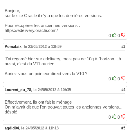
Bonjour,
sur le site Oracle il n'y a que les dernières versions.
Pour récupérer les anciennes versions :
https://edelivery.oracle.com/
0
0
Pomalaix
,
le 23/05/2012 à 13h59
#3
J'ai regardé hier sur edelivery, mais pas de 10g à l'horizon. Là
aussi, c'est du V11 ou rien !
Auriez-vous un pointeur direct vers la V10 ?
0
0
Laurent_du_78
,
le 24/05/2012 à 10h35
#4
Effectivement, ils ont fait le ménage
On m'avait dit que l'on trouvait toutes les anciennes versions...
désolé
0
0
agdid04
,
le 24/05/2012 à 11h13
#5