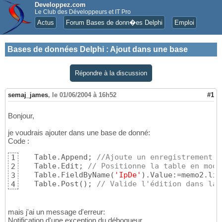
Developpez.com
Le Club des Développeurs et IT Pro
Actus
Forum Bases de donn�es Delphi
Emploi
Bases de données Delphi
:
Ajout dans une base
Répondre à la discussion
semaj_james
,
le 01/06/2004 à 16h52
#1
Bonjour,
je voudrais ajouter dans une base de donné:
Code :
   Table.Append; 
//Ajoute un enregistrement v
1
   Table.Edit; 
// Positionne la table en mode
2
   Table.FieldByName
(
'IpDe'
)
.Value:=memo2.lin
3
   Table.Post
(
)
; 
// Valide l'édition dans la 
4
mais j'ai un message d'erreur:
Notification d'une exception du débogueur