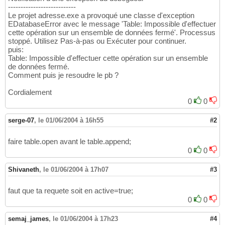
---------------------------
Le projet adresse.exe a provoqué une classe d'exception
EDatabaseError avec le message 'Table: Impossible d'effectuer
cette opération sur un ensemble de données fermé'. Processus
stoppé. Utilisez Pas-à-pas ou Exécuter pour continuer.
puis:
Table: Impossible d'effectuer cette opération sur un ensemble
de données fermé.
Comment puis je resoudre le pb ?
Cordialement
0
0
serge-07
,
le 01/06/2004 à 16h55
#2
faire table.open avant le table.append;
0
0
Shivaneth
,
le 01/06/2004 à 17h07
#3
faut que ta requete soit en active=true;
0
0
semaj_james
,
le 01/06/2004 à 17h23
#4