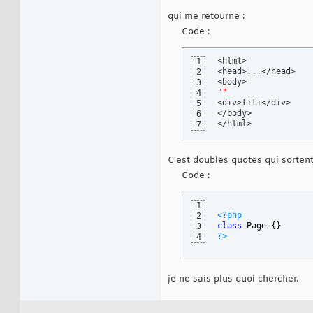
qui me retourne :
Code :
<html>

1
<head>...</head>

2
3
""
4
<div>lili</div>

5
</body>

6
</html>
7
C'est doubles quotes qui sortent
Code :
1
<?php
2
class
 Page 
{
}
3
?>
4
je ne sais plus quoi chercher.