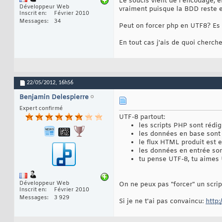
Le soucis vient de l'encodage, 
Développeur Web
vraiment puisque la BDD reste e
Inscrit en
Février 2010
Messages
34
Peut on forcer php en UTF8? Es 
En tout cas j'ais de quoi cherch
22/05/2012,
16h56
Benjamin Delespierre
Expert confirmé
UTF-8 partout:
les scripts PHP sont rédi
les données en base sont
le flux HTML produit est 
les données en entrée so
tu pense UTF-8, tu aimes 
Développeur Web
On ne peux pas "forcer" un scrip
Inscrit en
Février 2010
Messages
3 929
Si je ne t'ai pas convaincu:
http