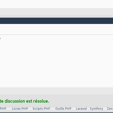
te discussion est résolue.
 PHP
Livres PHP
Scripts PHP
Outils PHP
Laravel
Symfony
Zen