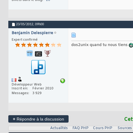
Billets dans le blog
20
23/05/2012,
09h00
Benjamin Delespierre
Expert confirmé
dos2unix quand tu nous tiens
Développeur Web
Inscrit en
Février 2010
Messages
3 929
+
Cet
Répondre à la discussion
Actualités
FAQ PHP
Cours PHP
Sources