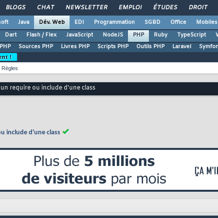
BLOGS
CHAT
NEWSLETTER
EMPLOI
ÉTUDES
DROIT
oft
Java
Dév. Web
EDI
Programmation
SGBD
Office
Mobiles
Dart
Flash / Flex
JavaScript
NodeJS
PHP
Ruby
TypeScript
 PHP
Sources PHP
Livres PHP
Scripts PHP
Outils PHP
Laravel
Symfo
ent !
Règles
'un require ou include d'une class
u include d'une class