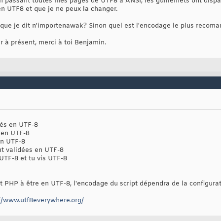
en passant toutes mes pages de UTF8 à ANSI, les guillemets ont dispa
n UTF8 et que je ne peux la changer.
que je dit n'importenawak? Sinon quel est l'encodage le plus recoma
er à présent, merci à toi Benjamin.
gés en UTF-8
 en UTF-8
en UTF-8
nt validées en UTF-8
UTF-8 et tu vis UTF-8
t PHP à être en UTF-8, l'encodage du script dépendra de la configurat
://www.utf8everywhere.org/