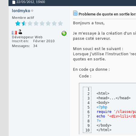
22/05/2012,
15h00
lordmyko
Probleme de quote en sortie lors
Membre actif
Bonjours a tous,
Je m'essaye à la création d'un s
Développeur Web
passe coté serveur.
Inscrit en
Février 2010
Messages
34
Mon souci est le suivant :
Lorsque j'utilise l'instruction '
quotes en sortie.
En code ça donne :
Code :
1
<html>

2
<head>...</head>

3
4
<?php
5
require
'/classe/p
6
echo
'<div>lili</d
7
?>
8
</body>

9
</html>
10