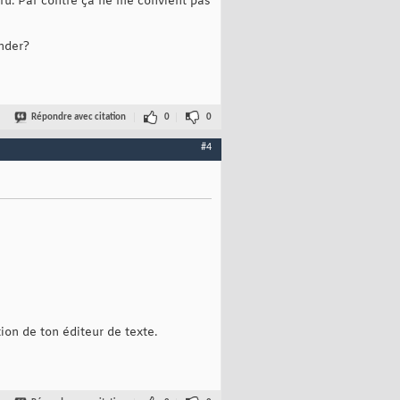
ru. Par contre ça ne me convient pas
nder?
Répondre avec citation
0
0
#4
ion de ton éditeur de texte.