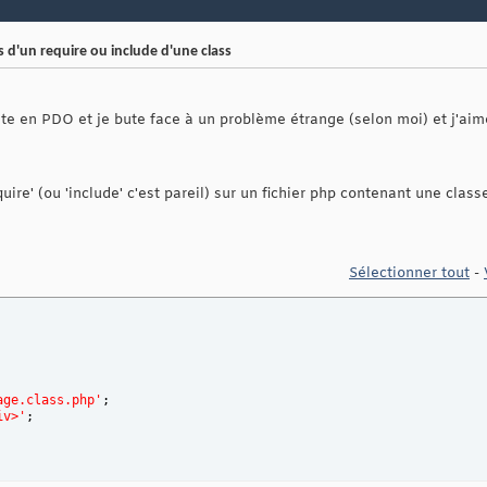
 d'un require ou include d'une class
ite en PDO et je bute face à un problème étrange (selon moi) et j'aim
require' (ou 'include' c'est pareil) sur un fichier php contenant une cla
Sélectionner tout
-
age.class.php'
;
iv>'
;