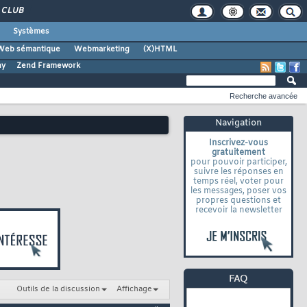
CLUB
Systèmes
Web sémantique
Webmarketing
(X)HTML
ny
Zend Framework
Recherche avancée
Navigation
Inscrivez-vous
gratuitement
pour pouvoir participer,
suivre les réponses en
temps réel, voter pour
les messages, poser vos
propres questions et
recevoir la newsletter
Outils de la discussion
Affichage