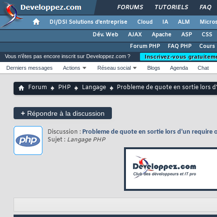
FORUMS
TUTORIELS
FAQ
DI/DSI Solutions d'entreprise
Cloud
IA
ALM
Micros
Dév. Web
AJAX
Apache
ASP
CSS
Forum PHP
FAQ PHP
Cours
Vous n'êtes pas encore inscrit sur Developpez.com ?
Inscrivez-vous gratuitem
Derniers messages
Actions
Réseau social
Blogs
Agenda
Chat
Forum
PHP
Langage
Probleme de quote en sortie lors d
+
Répondre à la discussion
Discussion :
Probleme de quote en sortie lors d'un require o
Sujet :
Langage PHP