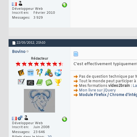
Développeur Web
Inscrit en
Février 2010
Messages
3 929
22/05/2012,
21h10
Bovino
Rédacteur
C'est effectivement typiquement 
Pas de question technique par 
Tout le monde peut participer à
Mes formations
video2brain
:
La
Mon livre sur jQuery
Module Firefox / Chrome d'intég
Développeur Web
Inscrit en
Juin 2008
Messages
23 646