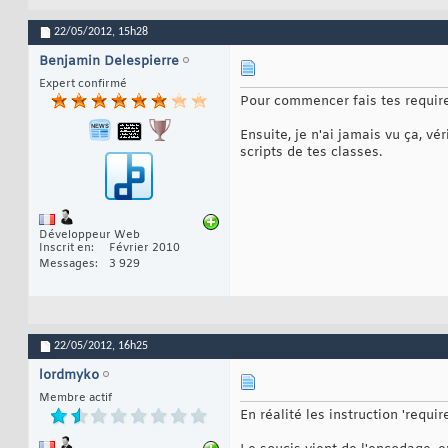
22/05/2012,
15h28
Benjamin Delespierre
Expert confirmé
Pour commencer fais tes require 
Ensuite, je n'ai jamais vu ça, v
scripts de tes classes.
Développeur Web
Inscrit en
Février 2010
Messages
3 929
22/05/2012,
16h25
lordmyko
Membre actif
En réalité les instruction 'requir