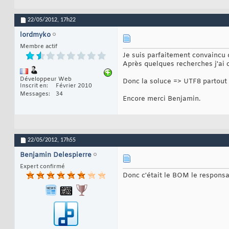
22/05/2012,
17h22
lordmyko
Membre actif
Je suis parfaitement convaincu 
Après quelques recherches j'ai c
Développeur Web
Donc la soluce => UTF8 partout
Inscrit en
Février 2010
Messages
34
Encore merci Benjamin.
22/05/2012,
17h55
Benjamin Delespierre
Expert confirmé
Donc c'était le BOM le responsab