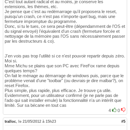
C'est tout autant radical et au moins, je conserve les
extensions, les thèmes, etc.
Je pense que c'est au redémarrage qu'il proposera le reset,
puisqu'un crash, ce n'est pas n'importe quel bug, mais une
fermeture impromptue du programme.
Donc, si tu le tues, ce sera peut-être (dépendamment de l'OS et
du signal envoyé) l'équivalent d'un crash (fermeture forcée et
nettoyage de la mémoire pas l'OS sans nécessairement passer
par les destructeurs & co).
J'en vois pas trop l'utilité si ce n'est pouvoir repartir depuis zéro.
Moi si.
Mme Michu se plains que son PC avec FireFox rame depuis
quelques temps?
On fait le ménage au démarrage de windows puis, parce que le
problème venait d'une "toolbar" (ou devrais-je dire malbar?), on
reset Firefox.
Plus simple, plus rapide, plus efficace. Je trouve ça utile.
Evidemment, pour un utilisateur confirmé (je ne parle pas de
l'ado qui sait installer emule) la fonctionnalité n'a un intérêt que
limité. Sur sa bécane en tout cas
4
0
tralloc
,
le 21/05/2012 à 15h23
#5