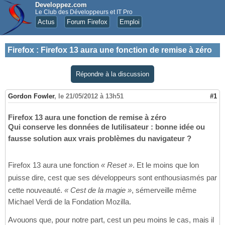
Developpez.com
Le Club des Développeurs et IT Pro
Actus
Forum Firefox
Emploi
Firefox
:
Firefox 13 aura une fonction de remise à zéro
Répondre à la discussion
Gordon Fowler
,
le 21/05/2012 à 13h51
#1
Firefox 13 aura une fonction de remise à zéro
Qui conserve les données de lutilisateur : bonne idée ou
fausse solution aux vrais problèmes du navigateur ?
Firefox 13 aura une fonction
« Reset »
. Et le moins que lon
puisse dire, cest que ses développeurs sont enthousiasmés par
cette nouveauté.
« Cest de la magie »
, sémerveille même
Michael Verdi de la Fondation Mozilla.
Avouons que, pour notre part, cest un peu moins le cas, mais il