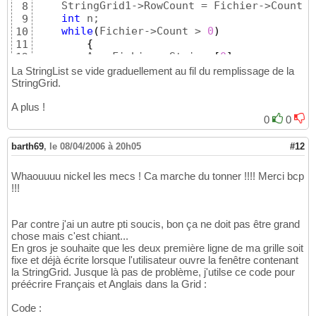
    StringGrid1->RowCount = Fichier->Count + 
8
int
 n;

9
while
(
Fichier->Count > 
0
)
10
{
11
        A = Fichier->Strings
[
0
]
;

12
        n = A.Pos
(
";"
)
;

13
La StringList se vide graduellement au fil du remplissage de la
        StringGrid1->Cells
[
fixed_cols
]
[
row
]
 
14
StringGrid.
        StringGrid1->Cells
[
fixed_cols + 
1
]
[
r
15
A plus !
        Fichier->Delete
(
0
)
;

16
        row++;

0
0
17
}
18
delete
 Fichier;

19
barth69
,
le 08/04/2006 à 20h05
#12
}
20
Whaouuuu nickel les mecs ! Ca marche du tonner !!!! Merci bcp
!!!
Par contre j'ai un autre pti soucis, bon ça ne doit pas être grand
chose mais c'est chiant...
En gros je souhaite que les deux première ligne de ma grille soit
fixe et déjà écrite lorsque l'utilisateur ouvre la fenêtre contenant
la StringGrid. Jusque là pas de problème, j'utilse ce code pour
préécrire Français et Anglais dans la Grid :
Code :