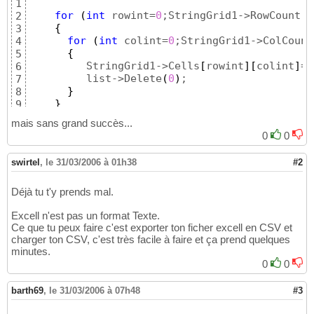
1
for
(
int
 rowint=
0
;StringGrid1->RowCount;r
2
{
3
for
(
int
 colint=
0
;StringGrid1->ColCount
4
{
5
         StringGrid1->Cells
[
rowint
]
[
colint
]
=l
6
         list->Delete
(
0
)
;

7
}
8
}
9
mais sans grand succès...
0
0
swirtel
,
le 31/03/2006 à 01h38
#2
Déjà tu t'y prends mal.
Excell n'est pas un format Texte.
Ce que tu peux faire c'est exporter ton ficher excell en CSV et
charger ton CSV, c'est très facile à faire et ça prend quelques
minutes.
0
0
barth69
,
le 31/03/2006 à 07h48
#3