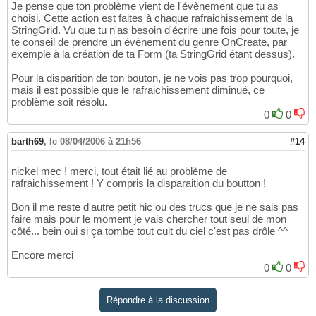
}
25
Je pense que ton problème vient de l'évènement que tu as
choisi. Cette action est faites à chaque rafraichissement de la
StringGrid. Vu que tu n'as besoin d'écrire une fois pour toute, je
te conseil de prendre un évènement du genre OnCreate, par
exemple à la création de ta Form (ta StringGrid étant dessus).
Pour la disparition de ton bouton, je ne vois pas trop pourquoi,
mais il est possible que le rafraichissement diminué, ce
problème soit résolu.
0
0
barth69
,
le 08/04/2006 à 21h56
#14
nickel mec ! merci, tout était lié au problème de
rafraichissement ! Y compris la disparaition du boutton !
Bon il me reste d'autre petit hic ou des trucs que je ne sais pas
faire mais pour le moment je vais chercher tout seul de mon
côté... bein oui si ça tombe tout cuit du ciel c'est pas drôle ^^
Encore merci
0
0
Répondre à la discussion