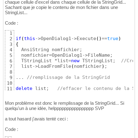
chaque cellule d'excel dans chaque cellule de la StringGrid...
Sachant que je copie le contenu de mon fichier dans une
StringList...
Code :
1
if
(
this
->OpenDialog1->Execute
(
)
==
true
)
2
{
3
  AnsiString nomfichier;

4
  nomfichier=OpenDialog1->FileName;

5
  TStringList *list=
new
 TStringList;  
//Crea
6
  list->LoadFromFile
(
nomfichier
)
;

7
8
... 
//remplissage de la StringGrid
9
10
delete
 list;   
//effacer le contenu de la St
11
}
;
12
Mon problème est donc le remplissage de la StringGrid... Si
quelqu'un à une idée, helpppppppppppppppp SVP
a tout hasard j'avais tenté ceci :
Code :