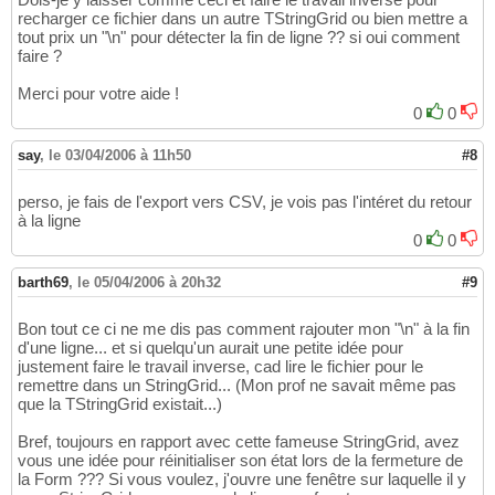
recharger ce fichier dans un autre TStringGrid ou bien mettre a
tout prix un "\n" pour détecter la fin de ligne ?? si oui comment
faire ?
Merci pour votre aide !
0
0
say
,
le 03/04/2006 à 11h50
#8
perso, je fais de l'export vers CSV, je vois pas l'intéret du retour
à la ligne
0
0
barth69
,
le 05/04/2006 à 20h32
#9
Bon tout ce ci ne me dis pas comment rajouter mon "\n" à la fin
d'une ligne... et si quelqu'un aurait une petite idée pour
justement faire le travail inverse, cad lire le fichier pour le
remettre dans un StringGrid... (Mon prof ne savait même pas
que la TStringGrid existait...)
Bref, toujours en rapport avec cette fameuse StringGrid, avez
vous une idée pour réinitialiser son état lors de la fermeture de
la Form ??? Si vous voulez, j'ouvre une fenêtre sur laquelle il y