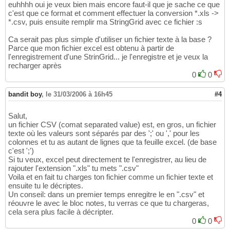
euhhhh oui je veux bien mais encore faut-il que je sache ce que
c'est que ce format et comment effectuer la conversion *.xls ->
*.csv, puis ensuite remplir ma StringGrid avec ce fichier :s
Ca serait pas plus simple d'utiliser un fichier texte à la base ?
Parce que mon fichier excel est obtenu à partir de
l'enregistrement d'une StrinGrid... je l'enregistre et je veux la
recharger après
0
0
bandit boy
,
le 31/03/2006 à 16h45
#4
Salut,
un fichier CSV (comat separated value) est, en gros, un fichier
texte où les valeurs sont séparés par des ';' ou ',' pour les
colonnes et tu as autant de lignes que ta feuille excel. (de base
c'est ';')
Si tu veux, excel peut directement te l'enregistrer, au lieu de
rajouter l'extension ".xls" tu mets ".csv"
Voila et en fait tu charges ton fichier comme un fichier texte et
ensuite tu le décriptes.
Un conseil: dans un premier temps enregitre le en ".csv" et
réouvre le avec le bloc notes, tu verras ce que tu chargeras,
cela sera plus facile à décripter.
0
0