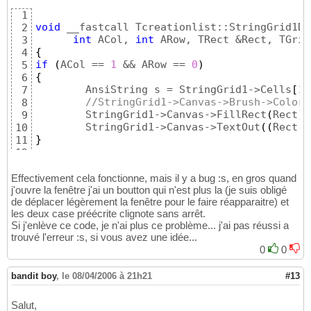
1
void
 __fastcall Tcreationlist::StringGrid1Dr
2
int
 ACol, 
int
 ARow, TRect &Rect, TGrid
3
{
4
if
(
ACol == 
1
 && ARow == 
0
)
5
{
6
        AnsiString s = StringGrid1->Cells
[
1
]
7
//StringGrid1->Canvas->Brush->Color 
8
        StringGrid1->Canvas->FillRect
(
Rect
)
;

9
        StringGrid1->Canvas->TextOut
(
(
Rect.R
10
}
11
12
if
(
ACol == 
2
 && ARow == 
0
)
13
{
14
Effectivement cela fonctionne, mais il y a bug :s, en gros quand
        AnsiString s = StringGrid1->Cells
[
2
]
j'ouvre la fenêtre j'ai un boutton qui n'est plus la (je suis obligé
15
de déplacer légèrement la fenêtre pour le faire réapparaitre) et
//StringGrid1->Canvas->Brush->Color 
16
les deux case préécrite clignote sans arrêt.
        StringGrid1->Canvas->FillRect
(
Rect
)
;

17
Si j'enlève ce code, je n'ai plus ce problème... j'ai pas réussi a
        StringGrid1->Canvas->TextOut
(
(
Rect.R
18
trouvé l'erreur :s, si vous avez une idée...
19
0
0
}
20
21
bandit boy
StringGrid1->Cells
,
le 08/04/2006 à 21h21
[
2
]
[
0
]
=
"Anglais"
;

#13
22
StringGrid1->Cells
[
1
]
[
0
]
=
"Français"
;

23
24
Salut,