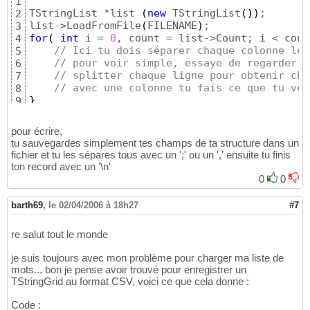
1
TStringList *list 
(
new
 TStringList
(
)
)
;

2
list->LoadFromFile
(
FILENAME
)
3
for
(
int
 i = 
0
, count = list->Count; i < coun
4
// Ici tu dois séparer chaque colonne les
5
// pour voir simple, essaye de regarder d
6
// splitter chaque ligne pour obtenir cha
7
// avec une colonne tu fais ce que tu veu
8
}
9
pour écrire,
tu sauvegardes simplement tes champs de ta structure dans un
fichier et tu les sépares tous avec un ';' ou un ',' ensuite tu finis
ton record avec un '\n'
0
0
barth69
,
le 02/04/2006 à 18h27
#7
re salut tout le monde
je suis toujours avec mon problème pour charger ma liste de
mots... bon je pense avoir trouvé pour enregistrer un
TStringGrid au format CSV, voici ce que cela donne :
Code :