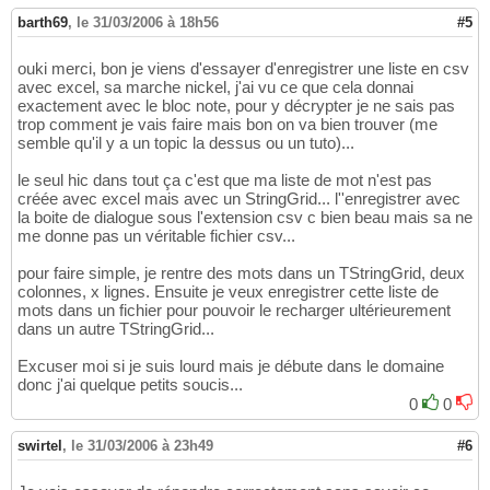
barth69
,
le 31/03/2006 à 18h56
#5
ouki merci, bon je viens d'essayer d'enregistrer une liste en csv
avec excel, sa marche nickel, j'ai vu ce que cela donnai
exactement avec le bloc note, pour y décrypter je ne sais pas
trop comment je vais faire mais bon on va bien trouver (me
semble qu'il y a un topic la dessus ou un tuto)...
le seul hic dans tout ça c'est que ma liste de mot n'est pas
créée avec excel mais avec un StringGrid... l''enregistrer avec
la boite de dialogue sous l'extension csv c bien beau mais sa ne
me donne pas un véritable fichier csv...
pour faire simple, je rentre des mots dans un TStringGrid, deux
colonnes, x lignes. Ensuite je veux enregistrer cette liste de
mots dans un fichier pour pouvoir le recharger ultérieurement
dans un autre TStringGrid...
Excuser moi si je suis lourd mais je débute dans le domaine
donc j'ai quelque petits soucis...
0
0
swirtel
,
le 31/03/2006 à 23h49
#6