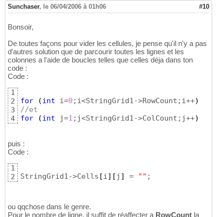
Sunchaser
,
le 06/04/2006 à 01h06
#10
Bonsoir,
De toutes façons pour vider les cellules, je pense qu'il n'y a pas
d'autres solution que de parcourir toutes les lignes et les
colonnes a l'aide de boucles telles que celles déja dans ton
code :
Code :
1
for
(
int
 i=
0
;i<StringGrid1->RowCount;i++
)
2
//et
3
for
(
int
 j=
1
;j<StringGrid1->ColCount;j++
)
4
puis :
Code :
1
StringGrid1->Cells
[
i
]
[
j
]
 = 
""
;
2
ou qqchose dans le genre.
Pour le nombre de ligne, il suffit de réaffecter a
RowCount
la