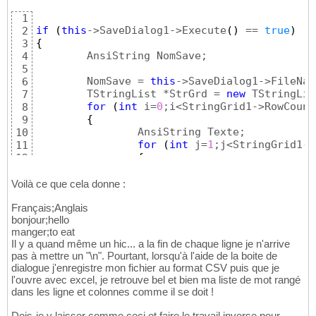
1
if
(
this
->SaveDialog1->Execute
(
)
 == 
true
)
2
{
3
        AnsiString NomSave;

4
5
        NomSave = 
this
->SaveDialog1->FileName
6
        TStringList *StrGrd = 
new
 TStringLis
7
for
(
int
 i=
0
;i<StringGrid1->RowCount
8
{
9
                AnsiString Texte;

10
for
(
int
 j=
1
;j<StringGrid1->
11
{
12
if
(
j > 
1
)
13
                        Texte += 
";"
;

14
Voilà ce que cela donne :
                        Texte += StringGrid1
15
Français;Anglais
}
16
bonjour;hello
                StrGrd->Add
(
Texte
)
;

17
manger;to eat
}
18
Il y a quand même un hic... a la fin de chaque ligne je n'arrive
StrGrd->SaveToFile
(
NomSave
)
19
pas à mettre un "\n". Pourtant, lorsqu'à l'aide de la boite de
delete
20
dialogue j'enregistre mon fichier au format CSV puis que je
}
21
l'ouvre avec excel, je retrouve bel et bien ma liste de mot rangé
dans les ligne et colonnes comme il se doit !
Dois-je y laisser comme ceci et faire le travail inverse pour