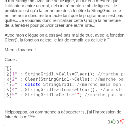
a ma StringGrid avec une seule ligne, au fur et a mesure que
l'utilisateur entre un mot, cela incrémente le nb de lignes... le
problème est qu'a la fermeture de la fenêtre la StringGrid reste
en mémoire donc reste intacte tant que le programme n'est pas
quitté... Je voudrais donc réinitialiser cette Grid (à la fermeture
de la fenêtre) pour pouvoir créer une autre liste...
Avec mon cllègue on a essayé pas mal de truc, avec la fonction
Clear(), la fonction delete, le fait de remplir les cellule à ""
Merci d'avance !
Code :
1
1
° : StringGrid1->Cells=Clear
(
)
; 
//marche pas
2
2
° : Clear
(
StringGrid1->Cells
)
; 
//marche pas 
3
3
° : 
delete
 StringGrid1; 
//marche mais bon c'
4
4
° : StringGrid1->items->Clear
(
)
; 
//une strin
5
5
° : StringGrid1->Cells=
""
; 
//marche pas non 
6
Helppppppp, on commence a désepérer :s, j'ai l'impression de
faire de la m***e ...
0
0