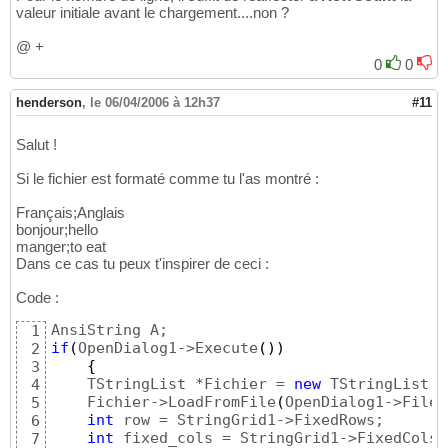
valeur initiale avant le chargement....non ?
@ +
0
0
henderson
,
le 06/04/2006 à 12h37
#11
Salut !
Si le fichier est formaté comme tu l'as montré :
Français;Anglais
bonjour;hello
manger;to eat
Dans ce cas tu peux t'inspirer de ceci :
Code :
1
if
(
OpenDialog1->Execute
(
)
)
2
{
3
    TStringList *Fichier = 
new
 TStringList;

4
    Fichier->LoadFromFile
(
OpenDialog1->FileN
5
int
 row = StringGrid1->FixedRows;

6
int
 fixed_cols = StringGrid1->FixedCols;

7