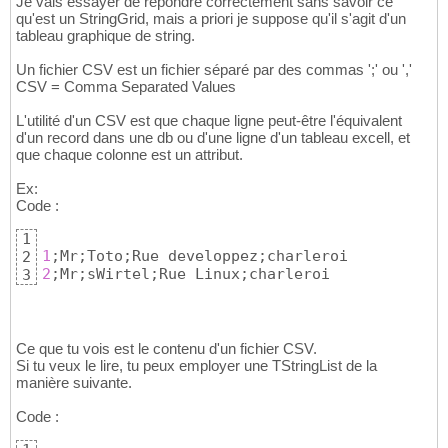
Je vais essayer de répondre correctement sans savoir ce
qu'est un StringGrid, mais a priori je suppose qu'il s'agit d'un
tableau graphique de string.
Un fichier CSV est un fichier séparé par des commas ';' ou ','
CSV = Comma Separated Values
L'utilité d'un CSV est que chaque ligne peut-être l'équivalent
d'un record dans une db ou d'une ligne d'un tableau excell, et
que chaque colonne est un attribut.
Ex:
Code :
1
1
2
2
;Mr;sWirtel;Rue Linux;charleroi
3
Ce que tu vois est le contenu d'un fichier CSV.
Si tu veux le lire, tu peux employer une TStringList de la
manière suivante.
Code :