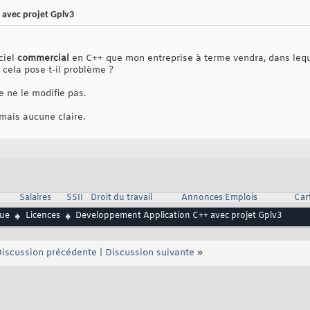
avec projet Gplv3
ciel
commercial
en C++ que mon entreprise à terme vendra, dans leque
cela pose t-il problème ?
je ne le modifie pas.
mais aucune claire.
Salaires
SSII
Droit du travail
Annonces Emplois
Car
que
Licences
Developpement Application C++ avec projet Gplv3
iscussion précédente
|
Discussion suivante
»