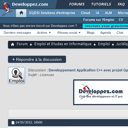
FORUMS
TUTORIELS
FAQ
DI/DSI Solutions d'entreprise
Cloud
IA
ALM
Micros
Forums sur l'Emploi
CV
Vous n'êtes pas encore inscrit sur Developpez.com ?
Inscrivez-vous gratuitem
Derniers messages
Actions
Réseau social
Blogs
Agenda
Chat
Forum
Emploi et Etudes en Informatique
Emploi
Juridi
+
Répondre à la discussion
Discussion :
Developpement Application C++ avec projet Gp
Sujet :
Licences
14/05/2012,
16h00