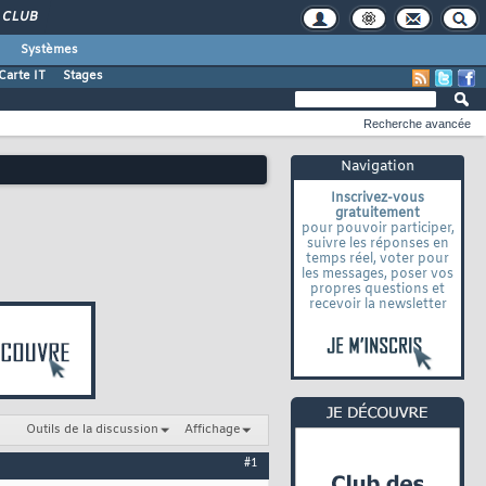
CLUB
Systèmes
Carte IT
Stages
Recherche avancée
Navigation
Inscrivez-vous
gratuitement
pour pouvoir participer,
suivre les réponses en
temps réel, voter pour
les messages, poser vos
propres questions et
recevoir la newsletter
Outils de la discussion
Affichage
#1