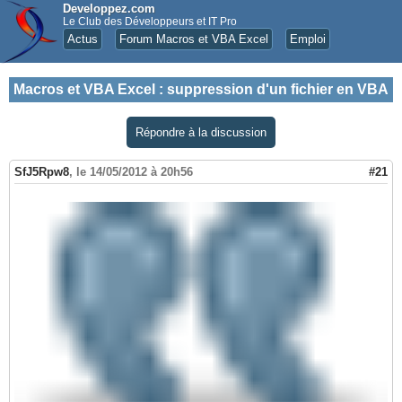
Developpez.com
Le Club des Développeurs et IT Pro
Actus
Forum Macros et VBA Excel
Emploi
Macros et VBA Excel
:
suppression d'un fichier en VBA
Répondre à la discussion
SfJ5Rpw8
,
le 14/05/2012 à 20h56
#21