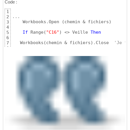
Code :
1
...

2
    Workbooks.Open 
(
chemin & fichiers
)
3
4
If
 Range
(
"C16"
)
 <> Veille 
Then
5
6
   Workbooks
(
chemin & fichiers
)
.Close  
'Je fe
7
...
8