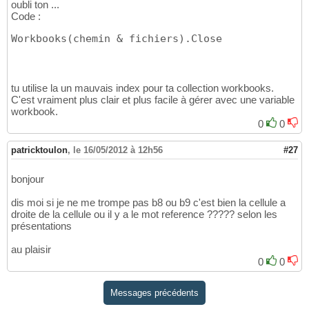
oubli ton ...
51
Code :
52
53
Workbooks
(
chemin & fichiers
)
.Close
End
If
54
55
If
 Range
(
"B13"
)
 = 
"OPERATION N°"
Then
56
57
tu utilise la un mauvais index pour ta collection workbooks.
'Macro pour la date et le sens de l'ordre
58
C'est vraiment plus clair et plus facile à gérer avec une variable
59
workbook.
   Range
(
"E15"
)
 = 
"=YEAR(R[-7]C[-3])"
60
0
0
61
    Range
(
"F15"
)
 = 
"=MONTH(R[-7]C[-4])"
62
patricktoulon
,
le 16/05/2012 à 12h56
#27
63
    Range
(
"G15"
)
 = 
"=DAY(R[-7]C[-5])"
64
65
bonjour
    Range
(
"D25"
)
 = 
"=R[-10]C[1]&R[-10]C[2]&R
66
dis moi si je ne me trompe pas b8 ou b9 c'est bien la cellule a
67
droite de la cellule ou il y a le mot reference ????? selon les
68
présentations
If
 Range
(
"C20"
)
 = 
"Vente"
Then
 Range
(
"C2
69
If
 Range
(
"C20"
)
 = 
"Achat"
Then
 Range
(
"C2
70
au plaisir
71
0
0
72
'on sauve le classeur sous le nom
73
    ActiveWorkbook.SaveAs Filename:=chemin &
74
Messages précédents
        ReadOnlyRecommended:=
False
, CreateBa
75