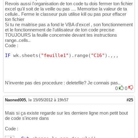
Revois aussi l'organisation de ton code tu dois fermer ton fichier
excel qu'il soit de la veille ou pas .... Memorise la valeur de ta
cellule.. Ferme le classeur puis utilise kill ou pas pour effacer
ton fichier
Si tu ne maitrise pas a fond le VBA d'excel , son fonctionnement
et le fonctionnement de l'utilisateur de ton code precise
TOUJOURS la feuille concernèe devant tes instructions
range..cells..
Code :
IF
 wk.sheets
(
"feuille1"
)
.range
(
"C16"
)
.,,,
N'invente pas des procedure : deletefile? Je connais pas..
0
0
Naoned005
,
le 15/05/2012 à 19h57
#25
Mais si ça existe regarde sur les derniere ligne mon petit bout
de code s'incere dans
Code :