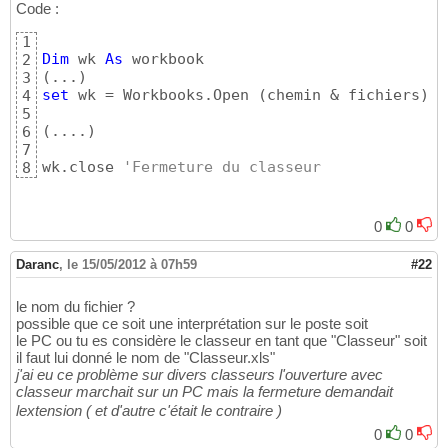
Code :
1
Dim
 wk 
As
2
(
...
)
3
set
 wk = Workbooks.Open 
(
chemin & fichiers
)
4
5
(
....
)
6
7
wk.close 
'Fermeture du classeur
8
0
0
Daranc
,
le 15/05/2012 à 07h59
#22
le nom du fichier ?
possible que ce soit une interprétation sur le poste soit
le PC ou tu es considère le classeur en tant que "Classeur" soit
il faut lui donné le nom de "Classeur.xls"
j'ai eu ce problème sur divers classeurs l'ouverture avec
classeur marchait sur un PC mais la fermeture demandait
lextension ( et d'autre c'était le contraire )
0
0