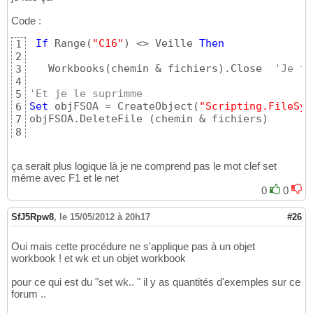
If
 Range
(
"B13"
)
 = 
""
Then
26
27
Code :
'Macro pour la date et le sens de l'odre
28
29
If
 Range
(
"C16"
)
 <> Veille 
Then
1
    Range
(
"E15"
)
 = 
"=YEAR(R[-8]C[-3])"
30
2
31
   Workbooks
(
chemin & fichiers
)
.Close  
'Je fe
3
    Range
(
"F15"
)
 = 
"=MONTH(R[-8]C[-4])"
32
4
33
'Et je le suprimme
5
    Range
(
"G15"
)
 = 
"=DAY(R[-8]C[-5])"
34
Set
 objFSOA = CreateObject
(
"Scripting.FileSys
6
35
objFSOA.DeleteFile 
(
chemin & fichiers
)
7
    Range
(
"D25"
)
 = 
"=R[-10]C[1]&R[-10]C[2]&R
36
8
37
End
If
9
If
 Range
(
"C20"
)
 = 
"Vente"
Then
 Range
(
"C2
38
ça serait plus logique là je ne comprend pas le mot clef set
If
 Range
(
"C20"
)
 = 
"Achat"
Then
 Range
(
"C2
39
même avec F1 et le net
40
0
0
'on sauve le classeur sous le nom
41
    ActiveWorkbook.SaveAs Filename:=chemin &
42
        ReadOnlyRecommended:=
False
, CreateBa
43
SfJ5Rpw8
,
le 15/05/2012 à 20h17
#26
 ActiveWorkbook.Close

44
45
Oui mais cette procédure ne s'applique pas à un objet
'on va supprimer le fichier portant l'anc
46
workbook ! et wk et un objet workbook
Set
 objFSO = CreateObject
(
"Scripting.File
47
objFSO.DeleteFile 
(
chemin & fichiers
)
48
pour ce qui est du "set wk.. " il y as quantités d'exemples sur ce
49
forum ..
     fichiers = Dir

50