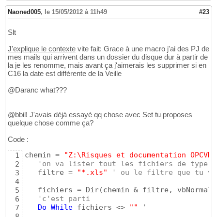
Naoned005
,
le 15/05/2012 à 11h49
#23
Slt
J'explique le contexte
vite fait: Grace à une macro j'ai des PJ de
mes mails qui arrivent dans un dossier du disque dur à partir de
la je les renomme, mais avant ça j'aimerais les supprimer si en
C16 la date est différente de la Veille
@Daranc what???
@bbil! J'avais déjà essayé qq chose avec Set tu proposes
quelque chose comme ça?
Code :
chemin = 
"Z:\Risques et documentation OPCVM\
1
'on va lister tout les fichiers de type e
2
   filtre = 
"*.xls"
' ou le filtre que tu ve
3
4
   fichiers = Dir
(
chemin & filtre, vbNormal 
5
'c'est parti
6
Do
While
 fichiers <> 
""
'
7
8