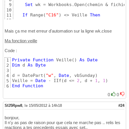
Set
 wk = Workbooks.Open
(
chemin & fichier
9
10
If
 Range
(
"C16"
)
 <> Veille 
Then
11
12
13
14
Mais ça me met erreur d'automation sur la ligne wk.close
    wk.Close

15
Ma fonction veille
16
    wk.DeleteFile 
(
chemin & fichiers
)
17
Code :
18
End
If
19
Private
Function
 Veille
(
)
As
Date
1
20
Dim
 d 
As
Byte
2
21
3
If
 Range
(
"B13"
)
 = 
""
Then
22
d = DatePart
(
"w"
, 
Date
, vbSunday
)
4
23
Veille = 
Date
 - IIf
(
d <= 
2
, d + 
1
, 
1
)
5
(
....
)
24
End
Function
6
0
0
SfJ5Rpw8
,
le 15/05/2012 à 14h18
#24
bonjour,
Il n'y as pas de raison pour que cela ne marche pas .. relis les
reactions a tes precedents essais avec set..