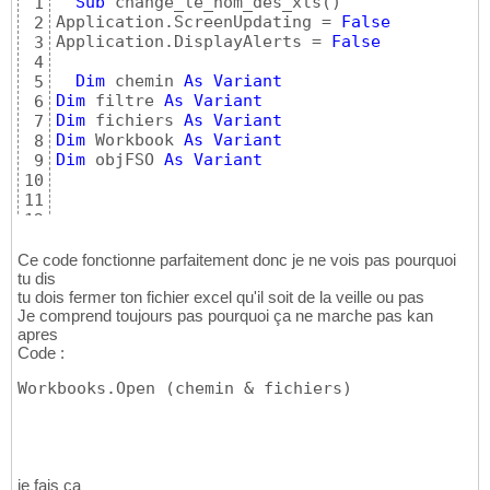
Sub
 change_le_nom_des_xls
(
)
1
Application.ScreenUpdating = 
False
2
Application.DisplayAlerts = 
False
3
4
Dim
 chemin 
As
Variant
5
Dim
 filtre 
As
Variant
6
Dim
 fichiers 
As
Variant
7
Dim
 Workbook 
As
Variant
8
Dim
 objFSO 
As
Variant
9
10
11
12
chemin = 
"Z:\Risques et documentation OPCVM\
13
'on va lister tout les fichiers de type e
14
Ce code fonctionne parfaitement donc je ne vois pas pourquoi
   filtre = 
"*.xls"
' ou le filtre que tu ve
tu dis
15
tu dois fermer ton fichier excel qu'il soit de la veille ou pas
16
Je comprend toujours pas pourquoi ça ne marche pas kan
   fichiers = Dir
(
chemin & filtre, vbNormal 
17
apres
'c'est parti
18
Code :
Do
While
 fichiers <> 
""
'
19
20
Workbooks.Open 
(
chemin & fichiers
)
    Workbooks.Open 
(
chemin & fichiers
)
21
22
23
'Et je commence a renommer mes fichier  
24
25
je fais ça