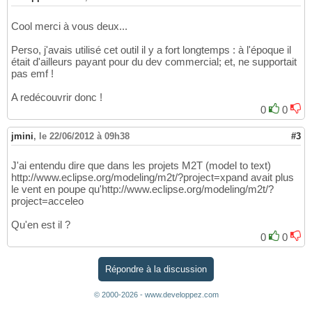
Cool merci à vous deux...
Perso, j'avais utilisé cet outil il y a fort longtemps : à l'époque il
était d'ailleurs payant pour du dev commercial; et, ne supportait
pas emf !
A redécouvrir donc !
0
0
jmini
,
le 22/06/2012 à 09h38
#3
J'ai entendu dire que dans les projets M2T (model to text)
http://www.eclipse.org/modeling/m2t/?project=xpand avait plus
le vent en poupe qu'http://www.eclipse.org/modeling/m2t/?
project=acceleo
Qu'en est il ?
0
0
Répondre à la discussion
© 2000-2026 - www.developpez.com