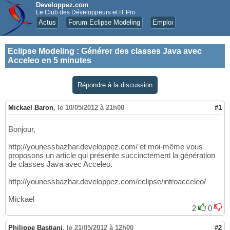
Developpez.com
Le Club des Développeurs et IT Pro
Actus
Forum Eclipse Modeling
Emploi
Eclipse Modeling
:
Générer des classes Java avec
Acceleo en 5 minutes
Répondre à la discussion
Mickael Baron
,
le 10/05/2012 à 21h08
#1
Bonjour,
http://younessbazhar.developpez.com/ et moi-même vous
proposons un article qui présente succinctement la génération
de classes Java avec Acceleo.
http://younessbazhar.developpez.com/eclipse/introacceleo/
Mickael
2
0
Philippe Bastiani
,
le 21/05/2012 à 12h00
#2