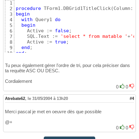
1
procedure
 TForm1.DBGrid1TitleClick
(
Column: T
2
begin
3
with
 Query1 
do
4
begin
5
    Active := 
false
;

6
    SQL.Text := 
'select * from matable '
+
'or
7
    Active := 
true
;

8
end
9
end
;
10
Tu peux également gérer l'ordre de tri, pour cela préciser dans
ta requête ASC OU DESC.
Cordialement
0
0
Atrebate62
,
le 31/05/2004 à 13h20
#4
Merci pascal je met en oeuvre dès que possible
@+
0
0