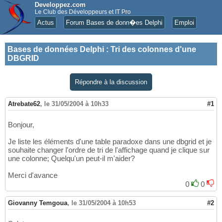
Developpez.com
Le Club des Développeurs et IT Pro
Actus
Forum Bases de donn�es Delphi
Emploi
Bases de données Delphi
:
Tri des colonnes d'une
DBGRID
Répondre à la discussion
Atrebate62
,
le 31/05/2004 à 10h33
#1
Bonjour,
Je liste les éléments d'une table paradoxe dans une dbgrid et je
souhaite changer l'ordre de tri de l'affichage quand je clique sur
une colonne; Quelqu'un peut-il m'aider?
Merci d'avance
0
0
Giovanny Temgoua
,
le 31/05/2004 à 10h53
#2