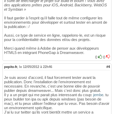
Il suffit de télécharger le projet sur Build et Boum ! Vous avez
des applications prêtes pour iOS, Android, Backberry, WebOS
et Symbian »
Il faut garder à l'esprit qu'il faille tout de même configurer les
environnements pour développer et surtout tester en amont de
la publication : /
Aussi, ce type de service en ligne, rappelons-le, est un risque
pour la confidentialité des données et/ou des projets.
Merci quand même à Adobe de penser aux développeurs
HTML5 en intégrant PhoneGap à Dreamweaver.
0
0
pepito-fr
,
le 12/05/2012 à 22h46
#4
Je suis assez d'accord, il faut forcement tester avant la
publication. Donc l'installation de l'environnement est
necessaire. En revanche, c'est une bonne idée de pouvoir
publier depuis dreamweaver... Mais c'est donc plus gratuit.
Il y a un projet qui me parait plus interessant du coup:
jembe
. tu
peux builder ton ipa ou apk depuis windows (pas besoin de
mac), et tu peux utiliser l'editeur que tu veux. Pas besoin d'avoir
un environnement spécifique.
J'ai lu sur twitter qu'ils vont bientôt mettre un service a