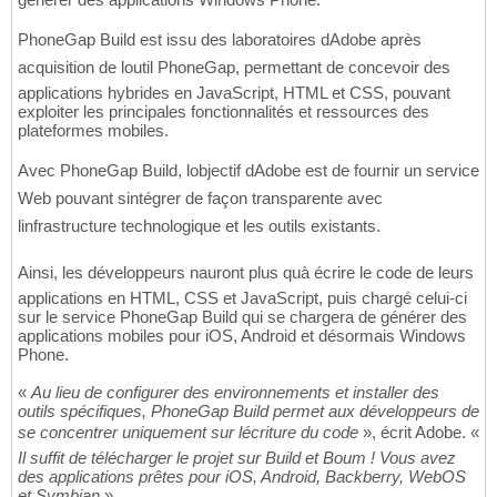
PhoneGap Build est issu des laboratoires dAdobe après
acquisition de loutil PhoneGap, permettant de concevoir des
applications hybrides en JavaScript, HTML et CSS, pouvant
exploiter les principales fonctionnalités et ressources des
plateformes mobiles.
Avec PhoneGap Build, lobjectif dAdobe est de fournir un service
Web pouvant sintégrer de façon transparente avec
linfrastructure technologique et les outils existants.
Ainsi, les développeurs nauront plus quà écrire le code de leurs
applications en HTML, CSS et JavaScript, puis chargé celui-ci
sur le service PhoneGap Build qui se chargera de générer des
applications mobiles pour iOS, Android et désormais Windows
Phone.
«
Au lieu de configurer des environnements et installer des
outils spécifiques, PhoneGap Build permet aux développeurs de
se concentrer uniquement sur lécriture du code
», écrit Adobe. «
Il suffit de télécharger le projet sur Build et Boum ! Vous avez
des applications prêtes pour iOS, Android, Backberry, WebOS
et Symbian
»