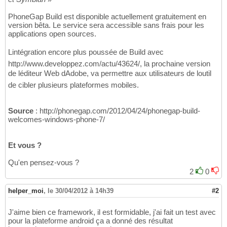
PhoneGap Build est disponible actuellement gratuitement en
version bêta. Le service sera accessible sans frais pour les
applications open sources.
Lintégration encore plus poussée de Build avec
http://www.developpez.com/actu/43624/, la prochaine version
de léditeur Web dAdobe, va permettre aux utilisateurs de loutil
de cibler plusieurs plateformes mobiles.
Source
: http://phonegap.com/2012/04/24/phonegap-build-
welcomes-windows-phone-7/
Et vous ?
Qu'en pensez-vous ?
2
0
helper_moi
,
le 30/04/2012 à 14h39
#2
J'aime bien ce framework, il est formidable, j'ai fait un test avec
pour la plateforme android ça a donné des résultat