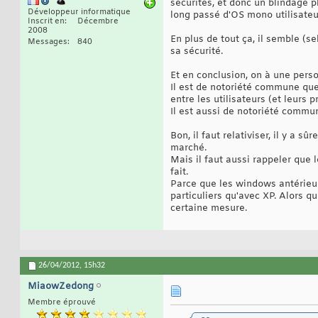
sécurités, et donc un blindage p
Développeur informatique
long passé d'OS mono utilisateur
Inscrit en
Décembre
2008
En plus de tout ça, il semble (
Messages
840
sa sécurité.
Et en conclusion, on à une perso
Il est de notoriété commune que
entre les utilisateurs (et leurs 
Il est aussi de notoriété commun
Bon, il faut relativiser, il y a
marché.
Mais il faut aussi rappeler qu
fait.
Parce que les windows antérieur
particuliers qu'avec XP. Alors 
certaine mesure.
26/04/2012,
15h32
MiaowZedong
Membre éprouvé