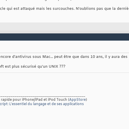
le qui est attaqué mais les surcouches. N'oublions pas que la dernièr
 encore d'antivirus sous Mac... peut être que dans 10 ans, il y aura des 
t est plus sécurisé qu'un UNIX ???
___________________________________________
 rapide pour iPhone/iPad et iPod Touch (
AppStore
)
ript: L'essentiel du langage et de ses applications