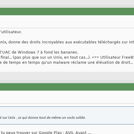
'utilisateur.
ix, donne des droits incroyables aux exécutables téléchargés sur In
 l'UAC de Windows 7 à fond les bananes.
inal... (pas plus que sur un Unix, en tout cas...). <== Utilisateur FreeB
ive de temps en temps qu'un malware réclame une élévation de droit...
 sur Unix , ce qui donne tout de même un socle solide.
tu peux trouver sur Google Play : AVG, Avast ....