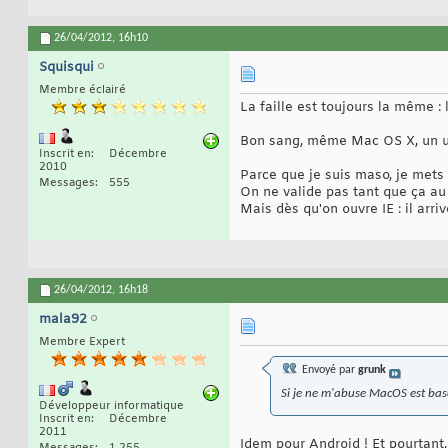
26/04/2012,
16h10
Squisqui
Membre éclairé
La faille est toujours la même : l
Bon sang, même Mac OS X, un un
Inscrit en
Décembre
2010
Parce que je suis maso, je mets
Messages
555
On ne valide pas tant que ça au f
Mais dès qu'on ouvre IE : il arr
26/04/2012,
16h18
mala92
Membre Expert
Envoyé par
grunk
Si je ne m'abuse MacOS est basé
Développeur informatique
Inscrit en
Décembre
2011
Idem pour Android ! Et pourtant, 