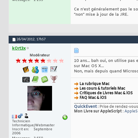
Messages
1 255
Ce n'est généralement pas le soc
"non" mise à jour de la JRE.
26/04/2012,
17h57
kOrt3x
Modérateur
10 ans... bah oui, on utilise pas
sur Mac OS X...
Non, mais depuis quand Microsof
La rubrique Mac
Les cours & tutoriels Mac
Critiques de Livres Mac & iOS
FAQ Mac & iOS
_____________________________
QuickEvent
: Prise de rendez-vous
Mon Livre sur AppleScript
:
AppleSc
Technicien
Informatique/Webmaster
Inscrit en
Septembre
2006