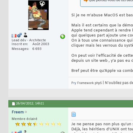
Que pensez-vous de ces décla
Si je ne m'abuse MacOS est basé
Mais il est certains que la démo
Apple tend cependant à rendre l'
qui quelques part ajoute une co
On à tous une connaissance qui à 
Lead dév - Architecte
Inscrit en
Août 2003
cliquer mais les verrous du sy
Messages
6 693
On peut voir l'efficacité de cett
depuis un site web , y'a pas eu
Bref peut être qu'Apple va combl
| N'oubliez pas d
Pry
Framework php5
26/04/2012,
14h11
Freem
Membre éclairé
Je ne pense pas non plus qu'un 
Déjà, les héritiers d'UNIX ont to