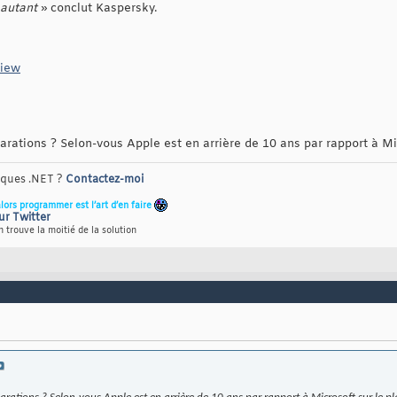
 autant
» conclut Kaspersky.
view
ations ? Selon-vous Apple est en arrière de 10 ans par rapport à Mic
riques .NET ?
Contactez-moi
alors programmer est l’art d’en faire
ur Twitter
 trouve la moitié de la solution