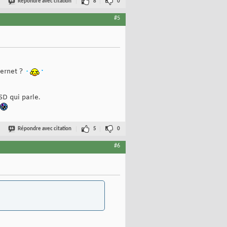
Répondre avec citation
8
0
#5
ternet ?
SD qui parle.
Répondre avec citation
5
0
#6