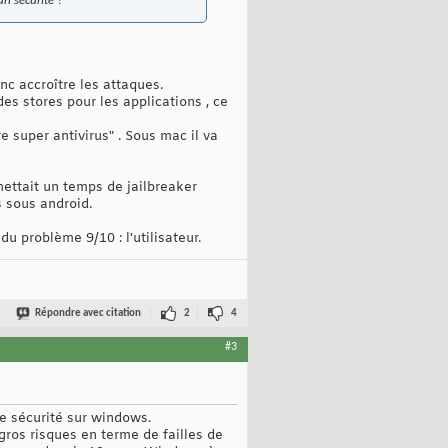
n sécurité ?
nc accroître les attaques.
es stores pour les applications , ce
e super antivirus" . Sous mac il va
rmettait un temps de jailbreaker
s sous android.
u problème 9/10 : l'utilisateur.
Répondre avec citation
2
4
#3
de sécurité sur windows.
 gros risques en terme de failles de