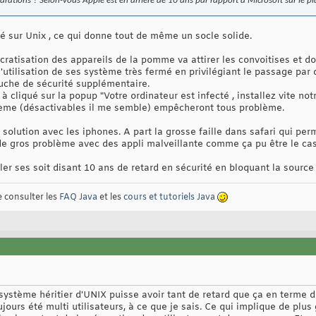
rations ? Selon-vous Apple est en arrière de 10 ans par rapport à Microsoft sur le pla
 sur Unix , ce qui donne tout de même un socle solide.
cratisation des appareils de la pomme va attirer les convoitises et do
utilisation de ses système très fermé en privilégiant le passage par d
uche de sécurité supplémentaire.
cliqué sur la popup "Votre ordinateur est infecté , installez vite notr
stème (désactivables il me semble) empêcheront tous problème.
e solution avec les iphones. A part la grosse faille dans safari qui pe
 de gros problème avec des appli malveillante comme ça pu être le ca
er ses soit disant 10 ans de retard en sécurité en bloquant la source d
e consulter les
FAQ Java
et les
cours et tutoriels Java
système héritier d'UNIX puisse avoir tant de retard que ça en terme 
ujours été multi utilisateurs, à ce que je sais. Ce qui implique de plus