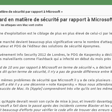
tière de sécurité par rapport à Microsoft »
ard en matière de sécurité par rapport à Microsof
les attaques vers Mac vont croitre
 d’exploitation est le ciblage de plus en plus élevé de celui-ci par le
e marché devient beaucoup plus significative verra le nombre d’attaqu
ateur et PDG de l’éditeur des solutions de sécurité éponymes.
événement Info Security 2012 de Londres, le PDG de Kaspersky a décl
els malveillants comme Flashback qui a infecté en début du mois près
d de 10 ans par rapport à Microsoft en terme de sécurité
», a déclaré
s dit qu’en terme de sécurité, il n’y a pas de grande différence entr
mêmes problèmes de sécurité que Microsoft il y a de cela plusieurs 
t a été il y a une décennie
» note Kaspersky. «
Nous nous attendons 
u succès de Mac. Ils [Apple] comprendront très vite qu’ils ont les mêm
 qu’Apple devrait revoir son cycle de mise à jour, et investir davanta
rosoft a fait dans le passé après des incidents comme Blaster et les 
ait beaucoup d’efforts pour vérifier le code afin de trouver des erreurs 