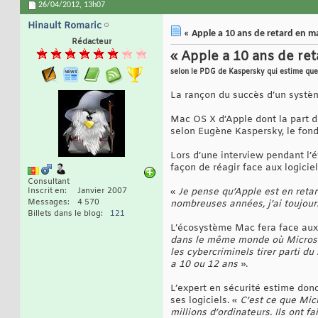
26/04/2012,
13h07
Hinault Romaric
« Apple a 10 ans de retard en ma
Rédacteur
« Apple a 10 ans de ret
selon le PDG de Kaspersky qui estime que 
La rançon du succès d’un système
Mac OS X d’Apple dont la part d
selon Eugène Kaspersky, le fond
Lors d’une interview pendant l’
façon de réagir face aux logici
Consultant
Inscrit en
Janvier 2007
«
Je pense qu’Apple est en retar
Messages
4 570
nombreuses années, j’ai toujour
Billets dans le blog
121
L’écosystème Mac fera face aux 
dans le même monde où Microsof
les cybercriminels tirer parti d
a 10 ou 12 ans
».
L’expert en sécurité estime donc
ses logiciels. «
C’est ce que Mic
millions d’ordinateurs. Ils ont f