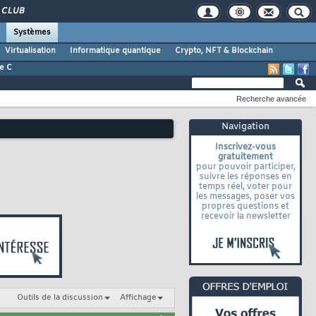
CLUB
Systèmes
Virtualisation
Informatique quantique
Crypto, NFT & Blockchain
e C
Recherche avancée
Navigation
Inscrivez-vous
gratuitement
pour pouvoir participer,
suivre les réponses en
temps réel, voter pour
les messages, poser vos
propres questions et
recevoir la newsletter
Outils de la discussion
Affichage