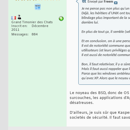
Envoyé par
Freem
Je ne pense pas non plus qu'un 
Déjà, les héritiers d'UNIX ont to
blindage plus important de la s
Grand Timonier des Chats
derrière lui.
Inscrit en
Décembre
2011
En plus de tout ça, il semble (s
Messages
884
Et en conclusion, on à une perso
Il est de notoriété commune que
utilisateurs (et leurs privilège
Il est aussi de notoriété commun
Bon, il faut relativiser, il y a
Mais il faut aussi rappeler que
Parce que les windows antérieur
qu'avec XP. Alors que le noyau 
Le noyeau des BSD, donc de OS X
surcouches, les applications d'A
désatreuses.
D'ailleurs, je suis sûr que Kasp
societés de sécurité. Il faut sav