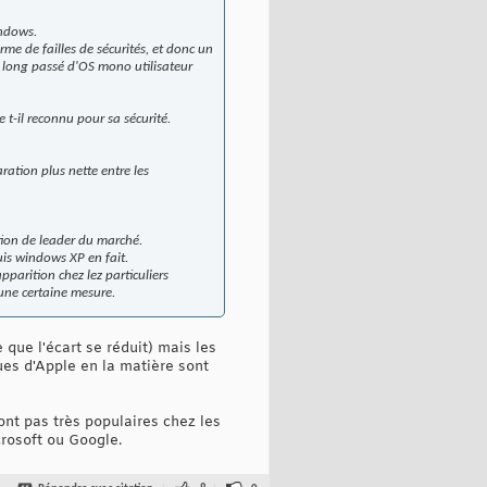
indows.
erme de failles de sécurités, et donc un
n long passé d'OS mono utilisateur
 t-il reconnu pour sa sécurité.
ration plus nette entre les
ition de leader du marché.
uis windows XP en fait.
parition chez lez particuliers
une certaine mesure.
ue l'écart se réduit) mais les
ques d'Apple en la matière sont
ont pas très populaires chez les
crosoft ou Google.