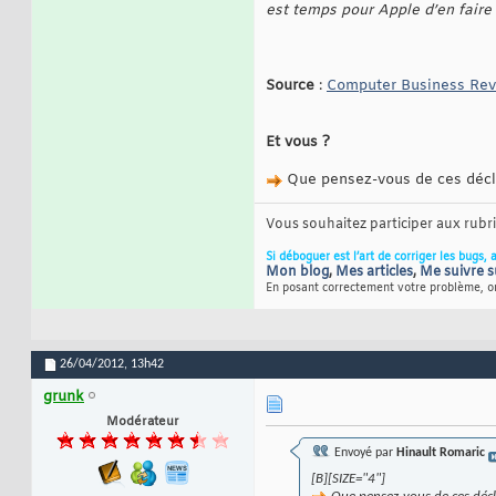
est temps pour Apple d’en faire
Source
:
Computer Business Re
Et vous ?
Que pensez-vous de ces déclar
Vous souhaitez participer aux rub
Si déboguer est l’art de corriger les bugs, 
Mon blog
,
Mes articles
,
Me suivre s
En posant correctement votre problème, on
26/04/2012,
13h42
grunk
Modérateur
Envoyé par
Hinault Romaric
[B][SIZE="4"]