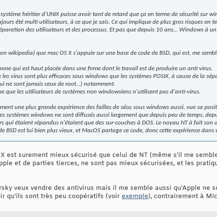
système héritier d'UNIX puisse avoir tant de retard que ça en terme de sécurité sur w
ujours été multi utilisateurs, à ce que je sais. Ce qui implique de plus gros risques en t
éparation des utilisateurs et des processus. Et pas que depuis 10 ans... Windows à u
elon wikipedia) que mac OS X s'appuie sur une base de code de BSD, qui est, me semble
nne qui est haut placée dans une firme dont le travail est de produire un anti virus.
 les virus sont plus efficaces sous windows que les systèmes POSIX, à cause de la sépa
s qui ne sont jamais ceux de root...) notamment.
e que les utilisateurs de systèmes non windowsiens n'utilisent pas d'anti-virus.
 sûrement une plus grande expérience des failles de sécu sous windows aussi, vue sa pos
 les systèmes windows ne sont diffusés aussi largement que depuis peu de temps, dep
s qui étaient répandus n'étaient que des sur-couches à DOS. Le noyau NT à fait son ap
de BSD est lui bien plus vieux, et MacOS partage ce code, donc cette expérience dans 
 est surement mieux sécurisé que celui de NT (même s'il me semble q
pple et de parties tierces, ne sont pas mieux sécurisées, et les prati
ersky veux vendre des antivirus mais il me semble aussi qu'Apple ne s
oir qu'ils sont très peu coopératifs (voir
exemple
), contrairement à Mi