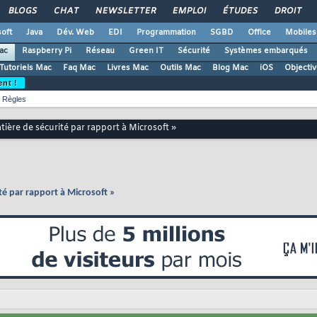
BLOGS
CHAT
NEWSLETTER
EMPLOI
ÉTUDES
DROIT
oft
Java
Dév. Web
EDI
Programmation
SGBD
Office
Mobiles
ac
Raspberry Pi
Réseau
Green IT
Sécurité
Systèmes embarqués
Tutoriels Mac
Faq Mac
Livres Mac
Outils Mac
Blog Mac
iOS
Objectiv
ent !
Règles
tière de sécurité par rapport à Microsoft »
té par rapport à Microsoft »