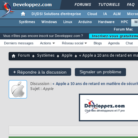
FORUMS
TUTORIELS
FAQ
DI/DSI Solutions d'entreprise
Cloud
IA
ALM
Micros
Systèmes
Windows
Linux
Arduino
Hardware
HPC
M
Forum Mac
Vous n'êtes pas encore inscrit sur Developpez.com ?
Inscrivez-vous gratuitem
Derniers messages
Actions
Réseau social
Blogs
Agenda
Chat
Forum
Systèmes
Apple
« Apple a 10 ans de retard en ma
+
Signaler un problème
Répondre à la discussion
Discussion :
« Apple a 10 ans de retard en matière de sécuri
Sujet :
Apple