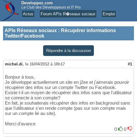
Developpez.com
Le Club des Développeurs et IT Pro
Actus
Forum APIs R�seaux sociaux
Emploi
APIs Réseaux sociaux
:
Récupérer informations
Twitter/Facebook
Répondre à la discussion
michel.di
,
le 16/04/2012 à 18h17
#1
Bonjour à tous,
Je développe actuellement un site en j2ee et j'aimerais pouvoir
récupérer des infos sur un compte Twitter ou Facebook.
Existe t-il un moyen de récupérer des infos sans que l'utilisateur
se connecte à son compte?
En fait, je souhaiterais récupérer des infos en background sans
que l'utilisateur s'en rende compte (pas sur son compte mais
sur un compte lié au site).
Merci d'avance
0
0