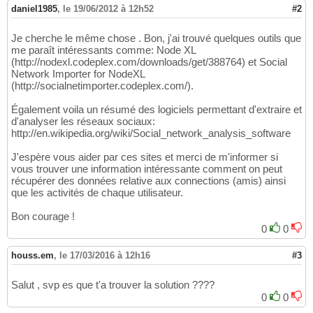
daniel1985
,
le 19/06/2012 à 12h52
#2
Je cherche le même chose . Bon, j'ai trouvé quelques outils que
me paraît intéressants comme: Node XL
(http://nodexl.codeplex.com/downloads/get/388764) et Social
Network Importer for NodeXL
(http://socialnetimporter.codeplex.com/).
Également voila un résumé des logiciels permettant d'extraire et
d'analyser les réseaux sociaux:
http://en.wikipedia.org/wiki/Social_network_analysis_software
J'espère vous aider par ces sites et merci de m'informer si
vous trouver une information intéressante comment on peut
récupérer des données relative aux connections (amis) ainsi
que les activités de chaque utilisateur.
Bon courage !
0
0
houss.em
,
le 17/03/2016 à 12h16
#3
Salut , svp es que t'a trouver la solution ????
0
0