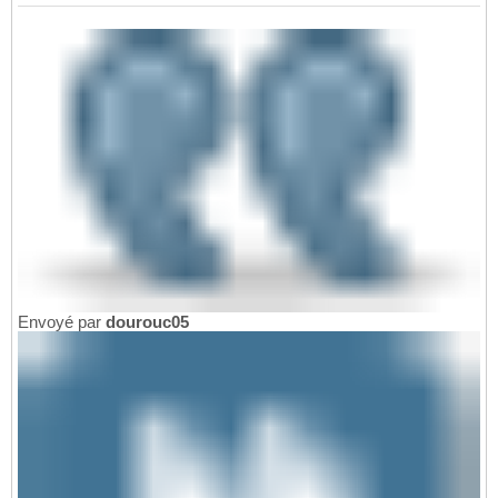
Envoyé par
dourouc05