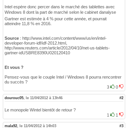
Intel espère donc percer dans le marché des tablettes avec
Windows 8 dont la part de marché selon le cabinet danalyse
Gartner est estimée à 4 % pour cette année, et pourrait
atteindre 11,8 % en 2016.
Source
: http://www.intel.com/content/www/us/en/intel-
developer-forum-idf/idf-2012.html,
http://www.reuters.com/article/2012/04/10/net-us-tablets-
gartner-idUSBRE8390U020120410
Et vous ?
Pensez-vous que le couple Intel / Windows 8 pourra rencontrer
du succès ?
3
0
dourouc05
,
le 11/04/2012 à 13h46
#2
Le monopole Wintel bientôt de retour ?
1
1
mala92
,
le 11/04/2012 à 14h03
#3