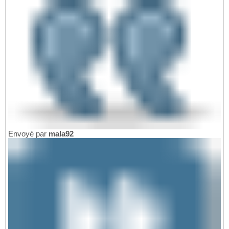
Envoyé par
mala92