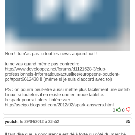
Non !! tu n'as pas lu tout les news aujourd'hui !!
tu ne vas quand même pas contredire
http://www.developpez.net/forums/d1121628-3/club-
professionnels-informatique/actualites/europeens-boudent-
pc/#post6612438 !! (même si je suis d'accord avec toi)
PS : on pourra peut-être aussi mettre plus facilement une distrib
Linux, si toutefois il en existe une en mode tablette.
la spark pourrait alors t'intéresser
http://aseigo.blogspot.com/2012/02/spark-answers.html
0
0
youtch
,
le 29/04/2012 à 23h52
#5
Il faut dire que la concurence est déjà forte du côté du marché