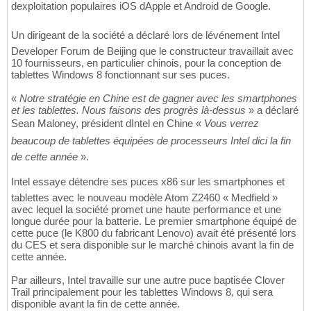
dexploitation populaires iOS dApple et Android de Google.
Un dirigeant de la société a déclaré lors de lévénement Intel
Developer Forum de Beijing que le constructeur travaillait avec
10 fournisseurs, en particulier chinois, pour la conception de
tablettes Windows 8 fonctionnant sur ses puces.
«
Notre stratégie en Chine est de gagner avec les smartphones
et les tablettes. Nous faisons des progrès là-dessus
» a déclaré
Sean Maloney, président dIntel en Chine «
Vous verrez
beaucoup de tablettes équipées de processeurs Intel dici la fin
de cette année
».
Intel essaye détendre ses puces x86 sur les smartphones et
tablettes avec le nouveau modèle Atom Z2460 « Medfield »
avec lequel la société promet une haute performance et une
longue durée pour la batterie. Le premier smartphone équipé de
cette puce (le K800 du fabricant Lenovo) avait été présenté lors
du CES et sera disponible sur le marché chinois avant la fin de
cette année.
Par ailleurs, Intel travaille sur une autre puce baptisée Clover
Trail principalement pour les tablettes Windows 8, qui sera
disponible avant la fin de cette année.