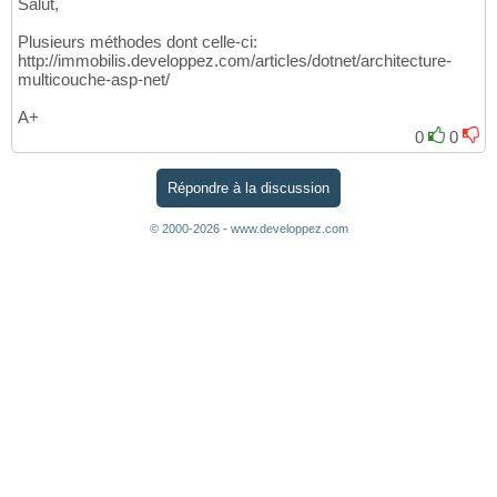
Salut,
Plusieurs méthodes dont celle-ci:
http://immobilis.developpez.com/articles/dotnet/architecture-
multicouche-asp-net/
A+
0
0
Répondre à la discussion
© 2000-2026 - www.developpez.com