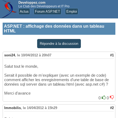
Developpez.com
Le Club des Développeurs et IT Pro
Actus
Forum ASP.NET
Emploi
ASP.NET
:
affichage des données dans un tableau
HTML
Répondre à la discussion
soni24
,
le 10/04/2012 à 20h07
#1
Salut tout le monde,
Serait il possible de m'expliquer (avec un exemple de code)
comment afficher les enregistrements d'une table de base de
données sql server dans un tableau html (avec asp.net c#) ?
Merci d'avance
0
0
Immobilis
,
le 14/04/2012 à 15h29
#2