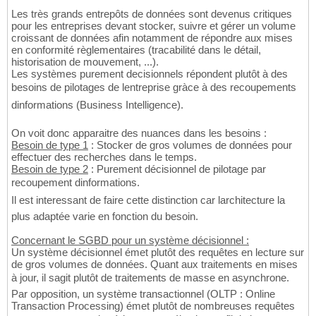
Les très grands entrepôts de données sont devenus critiques
pour les entreprises devant stocker, suivre et gérer un volume
croissant de données afin notamment de répondre aux mises
en conformité règlementaires (tracabilité dans le détail,
historisation de mouvement, ...).
Les systèmes purement decisionnels répondent plutôt à des
besoins de pilotages de lentreprise gràce à des recoupements
dinformations (Business Intelligence).
On voit donc apparaitre des nuances dans les besoins :
Besoin de type 1
: Stocker de gros volumes de données pour
effectuer des recherches dans le temps.
Besoin de type 2
: Purement décisionnel de pilotage par
recoupement dinformations.
Il est interessant de faire cette distinction car larchitecture la
plus adaptée varie en fonction du besoin.
Concernant le SGBD pour un système décisionnel :
Un système décisionnel émet plutôt des requêtes en lecture sur
de gros volumes de données. Quant aux traitements en mises
à jour, il sagit plutôt de traitements de masse en asynchrone.
Par opposition, un système transactionnel (OLTP : Online
Transaction Processing) émet plutôt de nombreuses requêtes