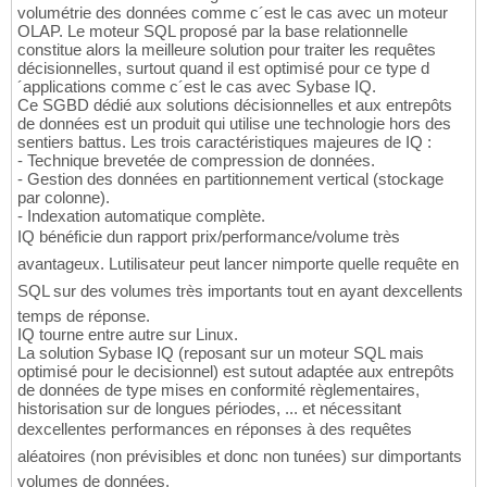
volumétrie des données comme c´est le cas avec un moteur
OLAP. Le moteur SQL proposé par la base relationnelle
constitue alors la meilleure solution pour traiter les requêtes
décisionnelles, surtout quand il est optimisé pour ce type d
´applications comme c´est le cas avec Sybase IQ.
Ce SGBD dédié aux solutions décisionnelles et aux entrepôts
de données est un produit qui utilise une technologie hors des
sentiers battus. Les trois caractéristiques majeures de IQ :
- Technique brevetée de compression de données.
- Gestion des données en partitionnement vertical (stockage
par colonne).
- Indexation automatique complète.
IQ bénéficie dun rapport prix/performance/volume très
avantageux. Lutilisateur peut lancer nimporte quelle requête en
SQL sur des volumes très importants tout en ayant dexcellents
temps de réponse.
IQ tourne entre autre sur Linux.
La solution Sybase IQ (reposant sur un moteur SQL mais
optimisé pour le decisionnel) est sutout adaptée aux entrepôts
de données de type mises en conformité règlementaires,
historisation sur de longues périodes, ... et nécessitant
dexcellentes performances en réponses à des requêtes
aléatoires (non prévisibles et donc non tunées) sur dimportants
volumes de données.