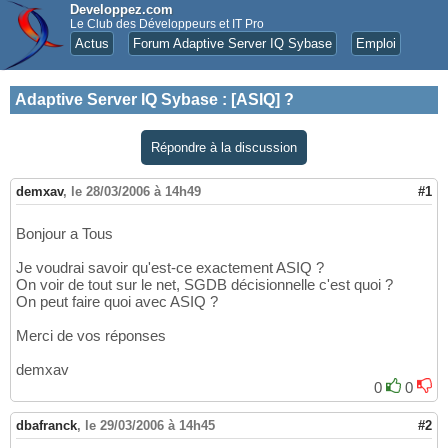
Developpez.com
Le Club des Développeurs et IT Pro
Actus
Forum Adaptive Server IQ Sybase
Emploi
Adaptive Server IQ Sybase
:
[ASIQ] ?
Répondre à la discussion
demxav
,
le 28/03/2006 à 14h49
#1
Bonjour a Tous
Je voudrai savoir qu'est-ce exactement ASIQ ?
On voir de tout sur le net, SGDB décisionnelle c'est quoi ?
On peut faire quoi avec ASIQ ?
Merci de vos réponses
demxav
0
0
dbafranck
,
le 29/03/2006 à 14h45
#2