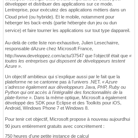
développer et distribuer des applications sur ce mode.
Lentreprise, pour exécutez des applications métiers dans un
Cloud privé (ou hybride). Et le mobile, notamment pour
héberger les back-ends (partie hébergée dun jeu ou dun
service) et faire tourner les applications sur tout type dappareil.
Au-delà de cette liste non-exhaustive, Julien Lesechairre,
responsable dAzure chez Microsoft France,
http://www.developpez.com/actu/37547 que l'objectif était que
«
toutes les entreprises qui disposent de développeurs testent
Azure »
.
Un objectif ambitieux qui s'explique aussi par le fait que la
plateforme ne se cantonne pas à l'univers .NET.
« Azure
s'adresse également aux développeurs Java, PHP, Ruby ou
Python qui ont accès à l'intégralité des fonctionnalités de la
plate-forme »
. Dans la même optique, Microsoft a également
développé des SDK pour Eclipse et des Toolkits pour iOS,
Android, Windows Phone 7 et Windows 8.
Pour tenir cet objectif, Microsoft propose à nouveau aujourdhui
90 jours entièrement gratuits avec concrètement :
750 heures d'une petite instance de calcul