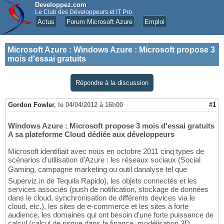
Developpez.com
Le Club des Développeurs et IT Pro
Actus
Forum Microsoft Azure
Emploi
Microsoft Azure
:
Windows Azure : Microsoft propose 3
mois d'essai gratuits
Répondre à la discussion
Gordon Fowler
,
le 04/04/2012 à 16h00
#1
Windows Azure : Microsoft propose 3 mois d'essai gratuits
A sa plateforme Cloud dédiée aux développeurs
Microsoft identifiait avec nous en octobre 2011 cinq types de
scénarios d'utilisation d'Azure : les réseaux sociaux (Social
Gaming, campagne marketing ou outil danalyse tel que
Superviz.in de Tequila Rapido), les objets connectés et les
services associés (push de notification, stockage de données
dans le cloud, synchronisation de différents devices via le
cloud, etc.), les sites de e-commerce et les sites à forte
audience, les domaines qui ont besoin d'une forte puissance de
calcul (calcul de risque dans la finance, modélisation 3D,