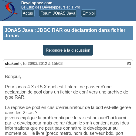
Developpez.com
Le Club des Développeurs et IT Pro
Actus
Forum JOnAS Java
Emploi
JOnAS Java
:
JDBC RAR ou déclaration dans fichier
Jonas
Répondre à la discussion
shakenfr
,
le 20/03/2012 à 15h03
#1
Bonjour,
Pour jonas 4.X et 5.X quel est l'interet de passer d'une
declaration de pool dans un fichier de conf vers une archive de
type RAR.
La reprise de pool en cas d'erreur/retour de la bdd est-elle gerée
dans les 2 cas ?
je vous explique la problematique : le rar est aujourd'hui fourni
par le developpeur mais ce rar (dasn le xml) contient aussi des
informations que ne peut pas connaitre le developpeur au
moment où il le livre (preco metro, nom du serveur bdd, port