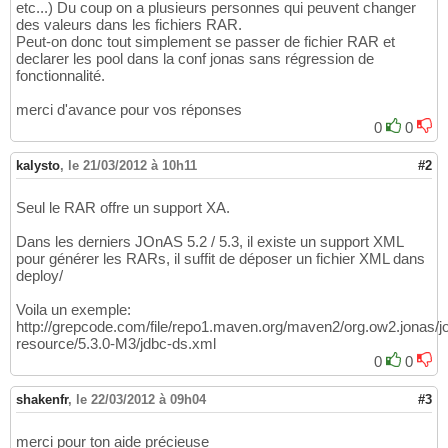
etc...) Du coup on a plusieurs personnes qui peuvent changer
des valeurs dans les fichiers RAR.
Peut-on donc tout simplement se passer de fichier RAR et
declarer les pool dans la conf jonas sans régression de
fonctionnalité.
merci d'avance pour vos réponses
0
0
kalysto
,
le 21/03/2012 à 10h11
#2
Seul le RAR offre un support XA.
Dans les derniers JOnAS 5.2 / 5.3, il existe un support XML
pour générer les RARs, il suffit de déposer un fichier XML dans
deploy/
Voila un exemple:
http://grepcode.com/file/repo1.maven.org/maven2/org.ow2.jonas/j
resource/5.3.0-M3/jdbc-ds.xml
0
0
shakenfr
,
le 22/03/2012 à 09h04
#3
merci pour ton aide précieuse