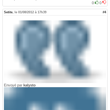
0
0
Setite
,
le 01/08/2012 à 17h39
#4
Envoyé par
kalysto