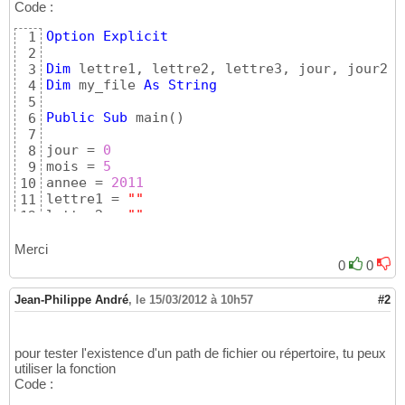
Code :
Option
Explicit
1
2
Dim
 lettre1, lettre2, lettre3, jour, jour2, 
3
Dim
 my_file 
As
String
4
5
Public
Sub
 main
(
)
6
7
jour = 
0
8
mois = 
5
9
annee = 
2011
10
lettre1 = 
""
11
lettre2 = 
""
12
lettre3 = 
55
13
14
Merci
Do
While
 my_file <> 
"05-31-2011"
15
0
0
16
If
(
jour = 
31
)
Then
17
Jean-Philippe André
,
le 15/03/2012 à 10h57
#2
18
        jour = 
1
19
        mois = mois + 
1
20
pour tester l'existence d'un path de fichier ou répertoire, tu peux
        jour2 = Format
(
jour, 
"00"
)
21
utiliser la fonction
        mois2 = Format
(
mois, 
"00"
)
22
Code :
        my_file = mois2 & 
"-"
 & jour2 & 
"-"
23