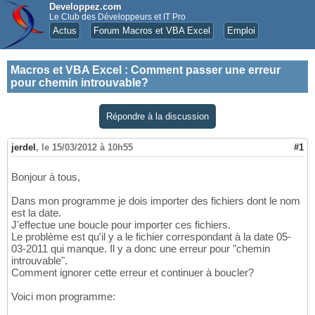
Developpez.com
Le Club des Développeurs et IT Pro
Actus
Forum Macros et VBA Excel
Emploi
Macros et VBA Excel
:
Comment passer une erreur
pour chemin introuvable?
Répondre à la discussion
jerdel
,
le 15/03/2012 à 10h55
#1
Bonjour à tous,
Dans mon programme je dois importer des fichiers dont le nom
est la date.
J'effectue une boucle pour importer ces fichiers.
Le problème est qu'il y a le fichier correspondant à la date 05-
03-2011 qui manque. Il y a donc une erreur pour "chemin
introuvable".
Comment ignorer cette erreur et continuer à boucler?
Voici mon programme: