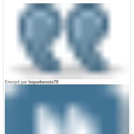
Envoyé par
lequebecois79