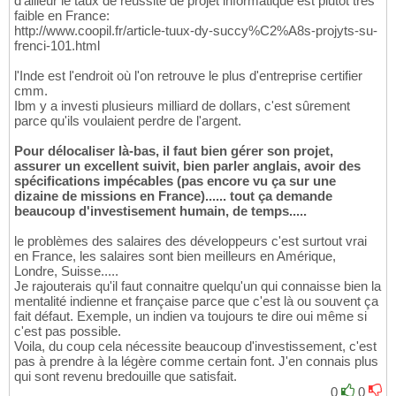
d'ailleur le taux de réussite de projet informatique est plutôt très
faible en France:
http://www.coopil.fr/article-tuux-dy-succy%C2%A8s-projyts-su-
frenci-101.html
l'Inde est l'endroit où l'on retrouve le plus d'entreprise certifier
cmm.
Ibm y a investi plusieurs milliard de dollars, c'est sûrement
parce qu'ils voulaient perdre de l'argent.
Pour délocaliser là-bas, il faut bien gérer son projet,
assurer un excellent suivit, bien parler anglais, avoir des
spécifications impécables (pas encore vu ça sur une
dizaine de missions en France)...... tout ça demande
beaucoup d'investisement humain, de temps.....
le problèmes des salaires des développeurs c'est surtout vrai
en France, les salaires sont bien meilleurs en Amérique,
Londre, Suisse.....
Je rajouterais qu'il faut connaitre quelqu'un qui connaisse bien la
mentalité indienne et française parce que c'est là ou souvent ça
fait défaut. Exemple, un indien va toujours te dire oui même si
c'est pas possible.
Voila, du coup cela nécessite beaucoup d'investissement, c'est
pas à prendre à la légère comme certain font. J'en connais plus
qui sont revenu bredouille que satisfait.
0
0