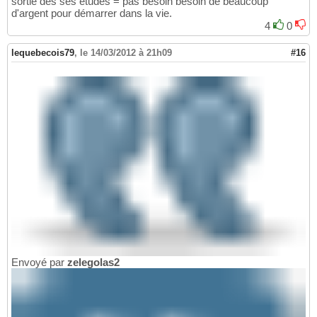
sortie des ses études = pas besoin besoin de beaucoup
d'argent pour démarrer dans la vie.
4
0
lequebecois79
,
le 14/03/2012 à 21h09
#16
Envoyé par
zelegolas2