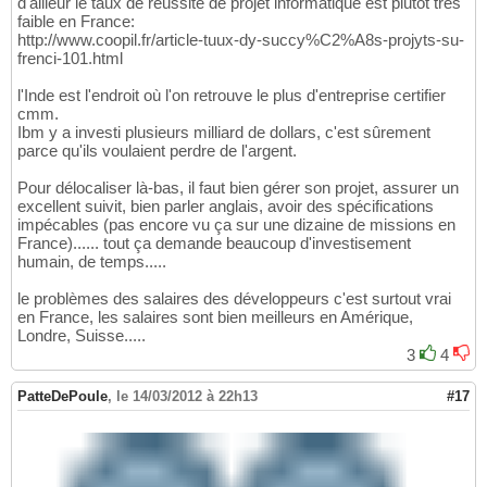
d'ailleur le taux de réussite de projet informatique est plutôt très
faible en France:
http://www.coopil.fr/article-tuux-dy-succy%C2%A8s-projyts-su-
frenci-101.html
l'Inde est l'endroit où l'on retrouve le plus d'entreprise certifier
cmm.
Ibm y a investi plusieurs milliard de dollars, c'est sûrement
parce qu'ils voulaient perdre de l'argent.
Pour délocaliser là-bas, il faut bien gérer son projet, assurer un
excellent suivit, bien parler anglais, avoir des spécifications
impécables (pas encore vu ça sur une dizaine de missions en
France)...... tout ça demande beaucoup d'investisement
humain, de temps.....
le problèmes des salaires des développeurs c'est surtout vrai
en France, les salaires sont bien meilleurs en Amérique,
Londre, Suisse.....
3
4
PatteDePoule
,
le 14/03/2012 à 22h13
#17