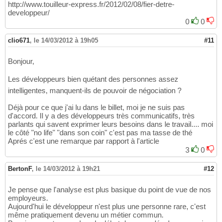
http://www.touilleur-express.fr/2012/02/08/fier-detre-
developpeur/
0
0
clio671
,
le 14/03/2012 à 19h05
#11
Bonjour,
Les développeurs bien quétant des personnes assez
intelligentes, manquent-ils de pouvoir de négociation ?
Déjà pour ce que j'ai lu dans le billet, moi je ne suis pas
d'accord. Il y a des développeurs très communicatifs, très
parlants qui savent exprimer leurs besoins dans le travail.... moi
le côté "no life" "dans son coin" c'est pas ma tasse de thé
Aprés c'est une remarque par rapport à l'article
3
0
BertonF
,
le 14/03/2012 à 19h21
#12
Je pense que l'analyse est plus basique du point de vue de nos
employeurs.
Aujourd'hui le développeur n'est plus une personne rare, c'est
même pratiquement devenu un métier commun.