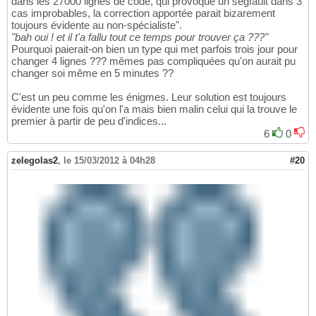
dans les 27000 lignes de code, qui provoque un segfault dans 3
cas improbables, la correction apportée parait bizarement
toujours évidente au non-spécialiste".
"bah oui ! et il t'a fallu tout ce temps pour trouver ça ???"
Pourquoi paierait-on bien un type qui met parfois trois jour pour
changer 4 lignes ??? mêmes pas compliquées qu'on aurait pu
changer soi même en 5 minutes ??
C'est un peu comme les énigmes. Leur solution est toujours
évidente une fois qu'on l'a mais bien malin celui qui la trouve le
premier à partir de peu d'indices...
6
0
zelegolas2
,
le 15/03/2012 à 04h28
#20