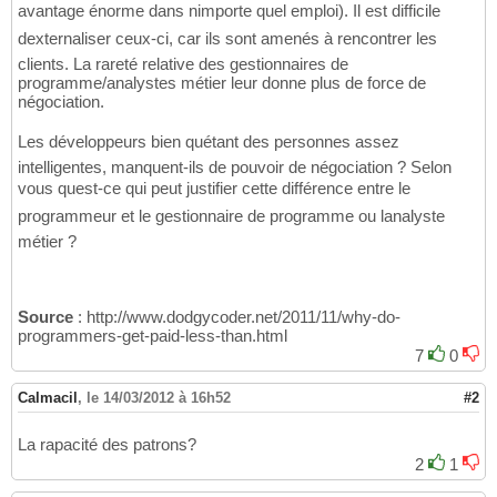
avantage énorme dans nimporte quel emploi). Il est difficile
dexternaliser ceux-ci, car ils sont amenés à rencontrer les
clients. La rareté relative des gestionnaires de
programme/analystes métier leur donne plus de force de
négociation.
Les développeurs bien quétant des personnes assez
intelligentes, manquent-ils de pouvoir de négociation ? Selon
vous quest-ce qui peut justifier cette différence entre le
programmeur et le gestionnaire de programme ou lanalyste
métier ?
Source
: http://www.dodgycoder.net/2011/11/why-do-
programmers-get-paid-less-than.html
7
0
Calmacil
,
le 14/03/2012 à 16h52
#2
La rapacité des patrons?
2
1