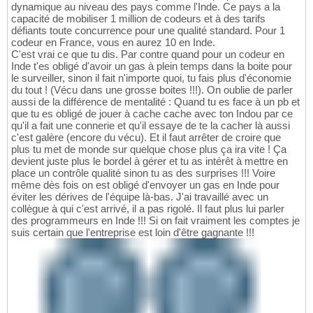
dynamique au niveau des pays comme l'Inde. Ce pays a la
capacité de mobiliser 1 million de codeurs et à des tarifs
défiants toute concurrence pour une qualité standard. Pour 1
codeur en France, vous en aurez 10 en Inde.
C'est vrai ce que tu dis. Par contre quand pour un codeur en
Inde t'es obligé d'avoir un gas à plein temps dans la boite pour
le surveiller, sinon il fait n'importe quoi, tu fais plus d'économie
du tout ! (Vécu dans une grosse boites !!!). On oublie de parler
aussi de la différence de mentalité : Quand tu es face à un pb et
que tu es obligé de jouer à cache cache avec ton Indou par ce
qu'il a fait une connerie et qu'il essaye de te la cacher là aussi
c'est galère (encore du vécu). Et il faut arrêter de croire que
plus tu met de monde sur quelque chose plus ça ira vite ! Ça
devient juste plus le bordel à gérer et tu as intérêt à mettre en
place un contrôle qualité sinon tu as des surprises !!! Voire
même dès fois on est obligé d'envoyer un gas en Inde pour
éviter les dérives de l'équipe là-bas. J'ai travaillé avec un
collègue à qui c'est arrivé, il a pas rigolé. Il faut plus lui parler
des programmeurs en Inde !!! Si on fait vraiment les comptes je
suis certain que l'entreprise est loin d'être gagnante !!!