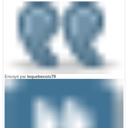
Envoyé par
lequebecois79