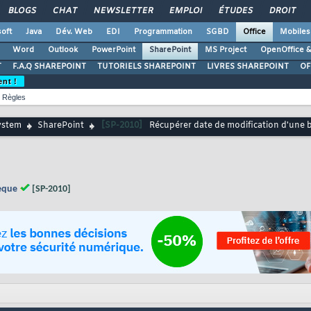
BLOGS
CHAT
NEWSLETTER
EMPLOI
ÉTUDES
DROIT
oft
Java
Dév. Web
EDI
Programmation
SGBD
Office
Mobiles
Word
Outlook
PowerPoint
SharePoint
MS Project
OpenOffice &
T
F.A.Q SHAREPOINT
TUTORIELS SHAREPOINT
LIVRES SHAREPOINT
OF
ent !
Règles
ystem
SharePoint
[SP-2010]
Récupérer date de modification d'une 
hèque
[SP-2010]