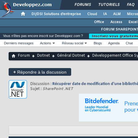
FORUMS
TUTORIELS
FAQ
DI/DSI Solutions d'entreprise
Cloud
IA
ALM
Micros
Office
Access
Excel
FORUM SHAREPOIN
Vous n'êtes pas encore inscrit sur Developpez.com ?
Inscrivez-vous gratuitem
Derniers messages
Actions
Réseau social
Blogs
Agenda
Chat
Forum
Dotnet
Général Dotnet
Développement Office S
+
Répondre à la discussion
Discussion :
Récupérer date de modification d'une bibliot
Sujet :
SharePoint .NET