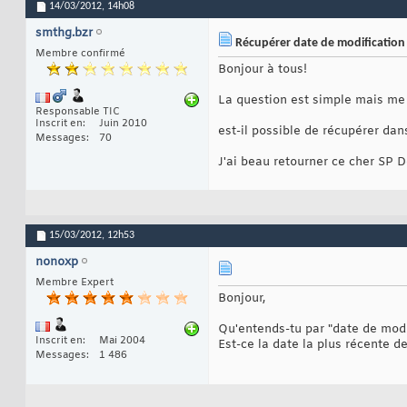
14/03/2012,
14h08
smthg.bzr
Récupérer date de modification
Membre confirmé
Bonjour à tous!
La question est simple mais me 
Responsable TIC
Inscrit en
Juin 2010
est-il possible de récupérer dan
Messages
70
J'ai beau retourner ce cher SP 
15/03/2012,
12h53
nonoxp
Membre Expert
Bonjour,
Qu'entends-tu par "date de modi
Inscrit en
Mai 2004
Est-ce la date la plus récente d
Messages
1 486