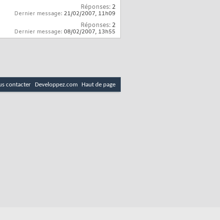
Réponses:
2
Dernier message:
21/02/2007,
11h09
Réponses:
2
Dernier message:
08/02/2007,
13h55
s contacter
Developpez.com
Haut de page