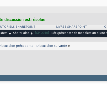
te discussion est résolue.
UTORIELS SHAREPOINT
LIVRES SHAREPOINT
O
ystem
SharePoint
[SP-2010]
Récupérer date de modification d'une 
iscussion précédente
|
Discussion suivante
»