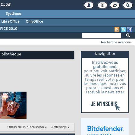
CLUB
Systèmes
 LibreOffice
OnlyOffice
FICE 2010
Recherche avancée
Navigation
bibliothèque
Inscrivez-vous
gratuitement
pour pouvoir participer,
suivre les réponses en
temps réel, voter pour
les messages, poser vos
propres questions et
recevoir la newsletter
Outils de la discussion
Affichage