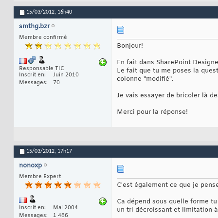
15/03/2012,
16h40
smthg.bzr
Membre confirmé
Bonjour!
En fait dans SharePoint Designer
Responsable TIC
Le fait que tu me poses la quest
Inscrit en
Juin 2010
colonne "modifié".
Messages
70
Je vais essayer de bricoler là d
Merci pour la réponse!
15/03/2012,
17h17
nonoxp
Membre Expert
C'est également ce que je pense
Ca dépend sous quelle forme tu 
Inscrit en
Mai 2004
un tri décroissant et limitation 
Messages
1 486