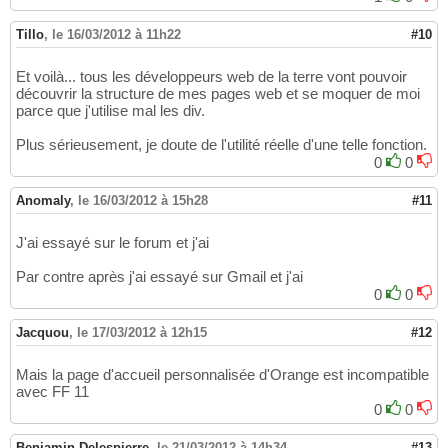
Tillo
,
le 16/03/2012 à 11h22
#10
Et voilà... tous les développeurs web de la terre vont pouvoir
découvrir la structure de mes pages web et se moquer de moi
parce que j'utilise mal les div.
Plus sérieusement, je doute de l'utilité réelle d'une telle fonction.
0
0
Anomaly
,
le 16/03/2012 à 15h28
#11
J'ai essayé sur le forum et j'ai
Par contre après j'ai essayé sur Gmail et j'ai
0
0
Jacquou
,
le 17/03/2012 à 12h15
#12
Mais la page d'accueil personnalisée d'Orange est incompatible
avec FF 11
0
0
Benjamin Delespierre
,
le 21/03/2012 à 14h34
#13