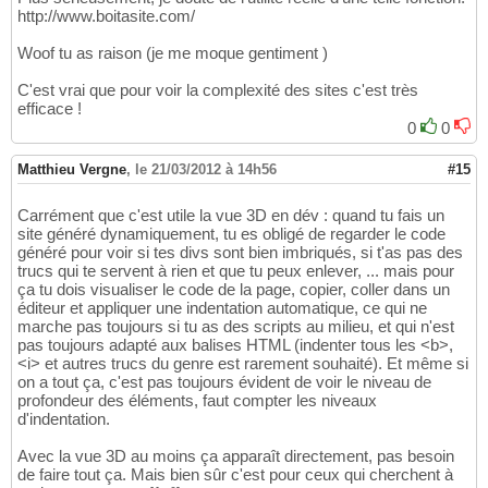
http://www.boitasite.com/
Woof tu as raison (je me moque gentiment )
C'est vrai que pour voir la complexité des sites c'est très
efficace !
0
0
Matthieu Vergne
,
le 21/03/2012 à 14h56
#15
Carrément que c'est utile la vue 3D en dév : quand tu fais un
site généré dynamiquement, tu es obligé de regarder le code
généré pour voir si tes divs sont bien imbriqués, si t'as pas des
trucs qui te servent à rien et que tu peux enlever, ... mais pour
ça tu dois visualiser le code de la page, copier, coller dans un
éditeur et appliquer une indentation automatique, ce qui ne
marche pas toujours si tu as des scripts au milieu, et qui n'est
pas toujours adapté aux balises HTML (indenter tous les <b>,
<i> et autres trucs du genre est rarement souhaité). Et même si
on a tout ça, c'est pas toujours évident de voir le niveau de
profondeur des éléments, faut compter les niveaux
d'indentation.
Avec la vue 3D au moins ça apparaît directement, pas besoin
de faire tout ça. Mais bien sûr c'est pour ceux qui cherchent à