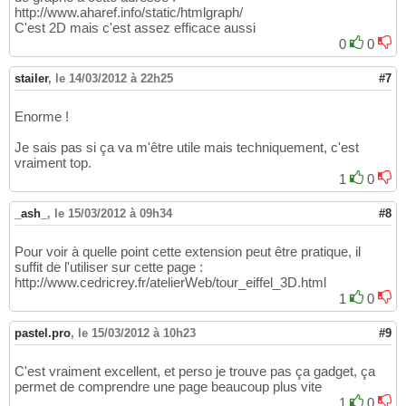
http://www.aharef.info/static/htmlgraph/
C'est 2D mais c'est assez efficace aussi
0
0
stailer
,
le 14/03/2012 à 22h25
#7
Enorme !
Je sais pas si ça va m'être utile mais techniquement, c'est
vraiment top.
1
0
_ash_
,
le 15/03/2012 à 09h34
#8
Pour voir à quelle point cette extension peut être pratique, il
suffit de l'utiliser sur cette page :
http://www.cedricrey.fr/atelierWeb/tour_eiffel_3D.html
1
0
pastel.pro
,
le 15/03/2012 à 10h23
#9
C'est vraiment excellent, et perso je trouve pas ça gadget, ça
permet de comprendre une page beaucoup plus vite
1
0