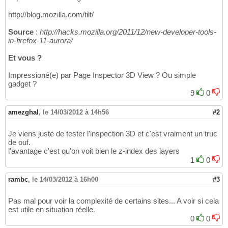
http://blog.mozilla.com/tilt/
Source
:
http://hacks.mozilla.org/2011/12/new-developer-tools-
in-firefox-11-aurora/
Et vous ?
Impressioné(e) par Page Inspector 3D View ? Ou simple
gadget ?
9
0
amezghal
,
le 14/03/2012 à 14h56
#2
Je viens juste de tester l'inspection 3D et c'est vraiment un truc
de ouf.
l'avantage c'est qu'on voit bien le z-index des layers
1
0
rambc
,
le 14/03/2012 à 16h00
#3
Pas mal pour voir la complexité de certains sites... A voir si cela
est utile en situation réelle.
0
0