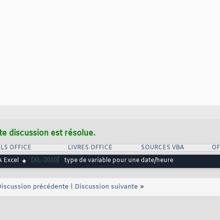
te discussion est résolue.
LS OFFICE
LIVRES OFFICE
SOURCES VBA
OF
 Excel
[XL-2010]
type de variable pour une date/heure
iscussion précédente
|
Discussion suivante
»