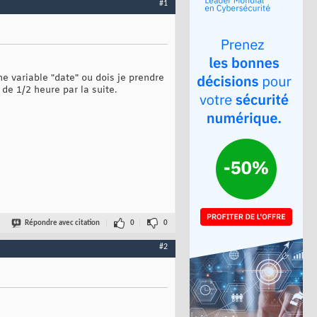
#1
e variable "date" ou dois je prendre
de 1/2 heure par la suite.
Répondre avec citation
0
0
#2