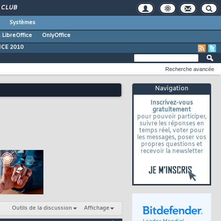
CLUB
Systèmes
 LibreOffice
OnlyOffice
ICE 2010
Recherche avancée
Navigation
Inscrivez-vous
gratuitement
pour pouvoir participer,
suivre les réponses en
temps réel, voter pour
les messages, poser vos
propres questions et
recevoir la newsletter
Outils de la discussion
Affichage