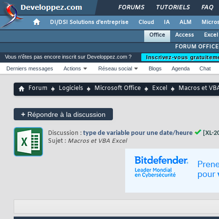
FORUMS
TUTORIELS
FAQ
DI/DSI Solutions d'entreprise
Cloud
IA
ALM
Micros
Office
Access
Excel
FORUM OFFICE
Vous n'êtes pas encore inscrit sur Developpez.com ?
Inscrivez-vous gratuitem
Derniers messages
Actions
Réseau social
Blogs
Agenda
Chat
Forum
Logiciels
Microsoft Office
Excel
Macros et VBA
+
Répondre à la discussion
Discussion :
type de variable pour une date/heure
[XL-2
Sujet :
Macros et VBA Excel