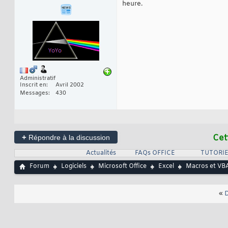
heure.
Administratif
Inscrit en
Avril 2002
Messages
430
+
Cet
Répondre à la discussion
Actualités
FAQs OFFICE
TUTORIE
Forum
Logiciels
Microsoft Office
Excel
Macros et VBA
«
D