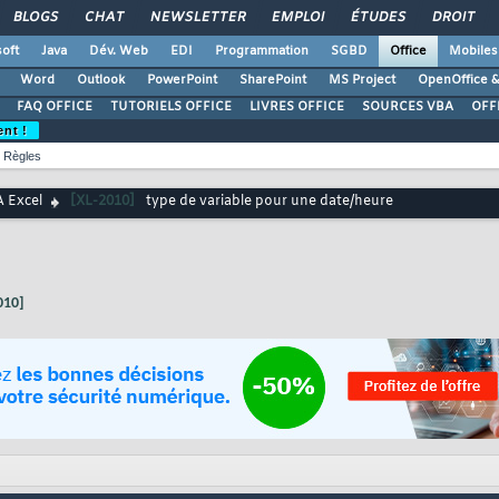
BLOGS
CHAT
NEWSLETTER
EMPLOI
ÉTUDES
DROIT
oft
Java
Dév. Web
EDI
Programmation
SGBD
Office
Mobiles
Word
Outlook
PowerPoint
SharePoint
MS Project
OpenOffice &
FAQ OFFICE
TUTORIELS OFFICE
LIVRES OFFICE
SOURCES VBA
OFF
ent !
Règles
 Excel
[XL-2010]
type de variable pour une date/heure
010]