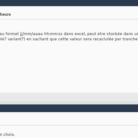
/heure
r au format jj/mm/aaaa hh:mm:ss dans excel, peut etre stockée dans un
le? variant?) en sachant que cette valeur sera recaclulée par tranche 
n choix.