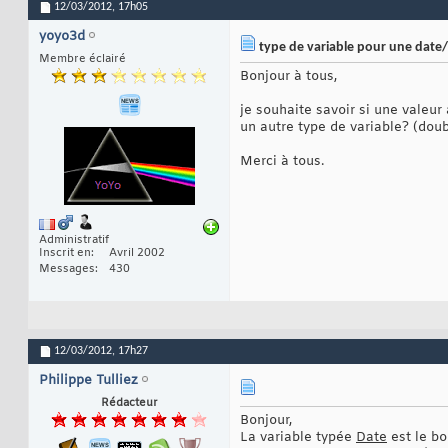
12/03/2012,
17h05
yoyo3d
type de variable pour une date
Membre éclairé
Bonjour à tous,
je souhaite savoir si une valeu
un autre type de variable? (doub
Merci à tous.
Administratif
Inscrit en
Avril 2002
Messages
430
12/03/2012,
17h27
Philippe Tulliez
Rédacteur
Bonjour,
La variable typée
Date
est le bo