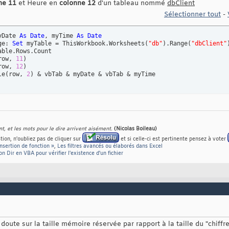
ne 11
et Heure en
colonne 12
d'un tableau nommé
dbClient
Sélectionner tout
-
yDate 
As
Date
, myTime 
As
Date
ge: 
Set
 myTable = ThisWorkbook.Worksheets
(
"db"
)
.Range
(
"dbClient"
able.Rows.Count

row, 
11
)
row, 
12
)
le
(
row, 
2
)
nt, et les mots pour le dire arrivent aisément.
(Nicolas Boileau)
ion, n'oubliez pas de cliquer sur
et si celle-ci est pertinente pensez à voter
Insertion de fonction »
,
Les filtres avancés ou élaborés dans Excel
ion Dir en VBA pour vérifier l'existence d'un fichier
un doute sur la taille mémoire réservée par rapport à la taille du "chif