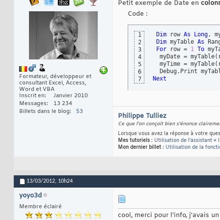
Petit exemple de Date en
colon
Code :
Dim
 row 
As
Long
, m
1
Dim
 myTable 
As
 Ran
2
For
 row = 
1
To
 myT
3
  myDate = myTable
(
4
  myTime = myTable
(
5
  Debug.Print myTab
6
Formateur, développeur et
Next
7
consultant Excel, Access,
Word et VBA
Inscrit en
Janvier 2010
Messages
13 234
Billets dans le blog
53
Philippe Tulliez
Ce que l'on conçoit bien s'énonce claireme
Lorsque vous avez la réponse à votre quest
Mes tutoriels
:
Utilisation de l'assistant « 
Mon dernier billet
:
Utilisation de la fonct
13/03/2012,
10h24
yoyo3d
Membre éclairé
cool, merci pour l'info, j'avais 