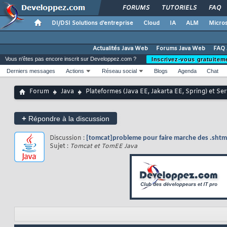
FORUMS
TUTORIELS
FAQ
DI/DSI Solutions d'entreprise
Cloud
IA
ALM
Micros
Actualités Java Web
Forums Java Web
FAQ 
Vous n'êtes pas encore inscrit sur Developpez.com ?
Inscrivez-vous gratuitem
Derniers messages
Actions
Réseau social
Blogs
Agenda
Chat
Forum
Java
Plateformes (Java EE, Jakarta EE, Spring) et Se
+
Répondre à la discussion
Discussion :
[tomcat]probleme pour faire marche des .shtm
Sujet :
Tomcat et TomEE Java