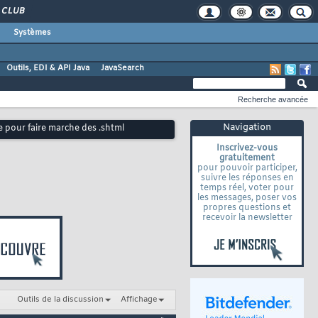
CLUB
Systèmes
Outils, EDI & API Java
JavaSearch
Recherche avancée
Navigation
 pour faire marche des .shtml
Inscrivez-vous
gratuitement
pour pouvoir participer,
suivre les réponses en
temps réel, voter pour
les messages, poser vos
propres questions et
recevoir la newsletter
Outils de la discussion
Affichage