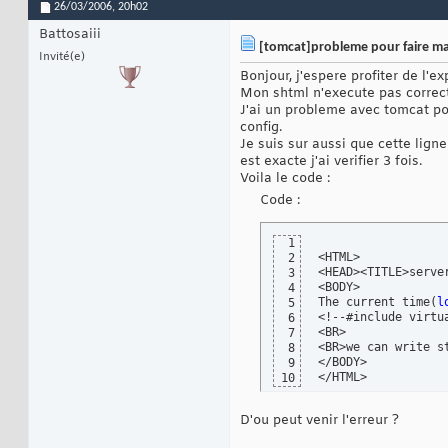
26/03/2006,
20h02
Battosaiii
[tomcat]probleme pour faire ma
Invité(e)
Bonjour, j'espere profiter de l'e
Mon shtml n'execute pas correct
J'ai un probleme avec tomcat pour
config.
Je suis sur aussi que cette lig
est exacte j'ai verifier 3 fois.
Voila le code :
Code :
1
<HTML>

2
<HEAD><TITLE>server
3
<BODY>

4
The current time
(
l
5
<!--#include virtu
6
<BR>

7
<BR>we can write st
8
</BODY>

9
</HTML>
10
D'ou peut venir l'erreur ?