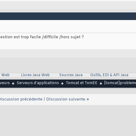
stion est trop facile /difficile /hors sujet ?
va Web
Livres Java Web
Sources Java
Outils, EDI & API Java
rveurs
Serveurs d'applications
Tomcat et TomEE
[tomcat]probleme
iscussion précédente
|
Discussion suivante
»