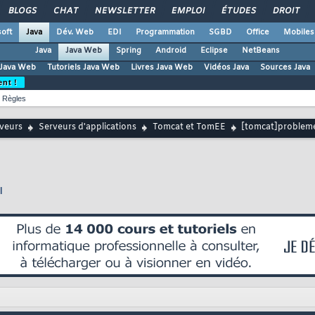
BLOGS
CHAT
NEWSLETTER
EMPLOI
ÉTUDES
DROIT
oft
Java
Dév. Web
EDI
Programmation
SGBD
Office
Mobiles
Java
Java Web
Spring
Android
Eclipse
NetBeans
Java Web
Tutoriels Java Web
Livres Java Web
Vidéos Java
Sources Java
ent !
Règles
rveurs
Serveurs d'applications
Tomcat et TomEE
[tomcat]probleme
l