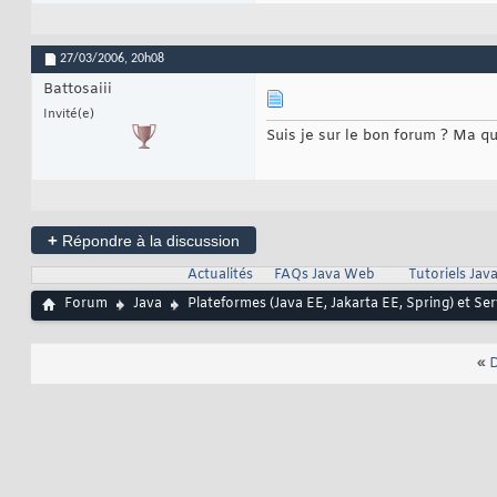
27/03/2006,
20h08
Battosaiii
Invité(e)
Suis je sur le bon forum ? Ma que
+
Répondre à la discussion
Actualités
FAQs Java Web
Tutoriels Ja
Forum
Java
Plateformes (Java EE, Jakarta EE, Spring) et Se
«
D