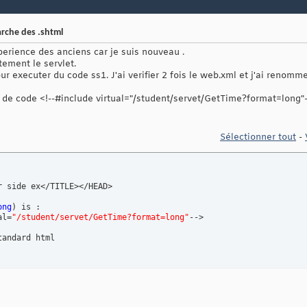
rche des .shtml
xperience des anciens car je suis nouveau .
ement le servlet.
 executer du code ss1. J'ai verifier 2 fois le web.xml et j'ai renommer
ne de code <!--#include virtual="/student/servet/GetTime?format=long"
Sélectionner tout
-
 side ex</TITLE></HEAD>

ong
)
 is :

al=
"/student/servet/GetTime?format=long"
-->

andard html
