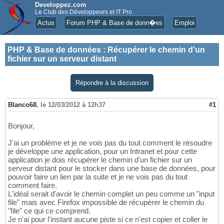
Developpez.com
Le Club des Développeurs et IT Pro
Actus
Forum PHP & Base de donn�es
Emploi
PHP & Base de données
:
Récupérer le chemin d'un
fichier sur un serveur distant
Répondre à la discussion
Blanco68
,
le 12/03/2012 à 12h37
#1
Bonjour,
J'ai un problème et je ne vois pas du tout comment le résoudre
je développe une application, pour un Intranet et pour cette
application je dois récupérer le chemin d'un fichier sur un
serveur distant pour le stocker dans une base de données, pour
pouvoir faire un lien par la suite et je ne vois pas du tout
comment faire.
L'idéal serait d'avoir le chemin complet un peu comme un "input
file" mais avec Firefox impossible de récupérer le chemin du
"file" ce qui ce comprend.
Je n'ai pour l'instant aucune piste si ce n'est copier et coller le