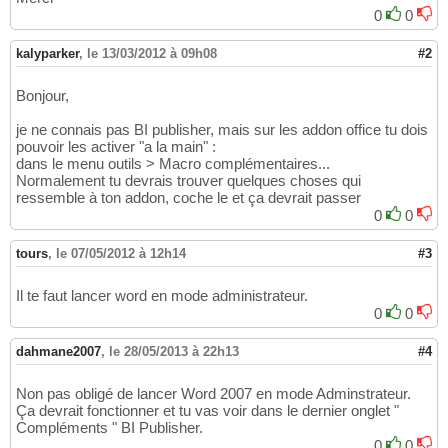
0
0
kalyparker
,
le 13/03/2012 à 09h08
#2
Bonjour,
je ne connais pas BI publisher, mais sur les addon office tu dois
pouvoir les activer "a la main" :
dans le menu outils > Macro complémentaires...
Normalement tu devrais trouver quelques choses qui
ressemble à ton addon, coche le et ça devrait passer
0
0
tours
,
le 07/05/2012 à 12h14
#3
Il te faut lancer word en mode administrateur.
0
0
dahmane2007
,
le 28/05/2013 à 22h13
#4
Non pas obligé de lancer Word 2007 en mode Adminstrateur.
Ça devrait fonctionner et tu vas voir dans le dernier onglet "
Compléments " BI Publisher.
0
0