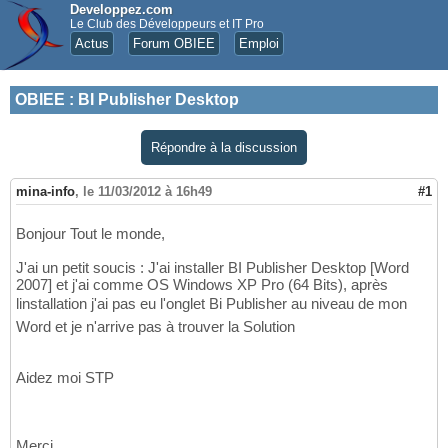
Developpez.com
Le Club des Développeurs et IT Pro
Actus
Forum OBIEE
Emploi
OBIEE
:
BI Publisher Desktop
Répondre à la discussion
mina-info
,
le 11/03/2012 à 16h49
#1
Bonjour Tout le monde,
J'ai un petit soucis : J'ai installer BI Publisher Desktop [Word
2007] et j'ai comme OS Windows XP Pro (64 Bits), après
linstallation j'ai pas eu l'onglet Bi Publisher au niveau de mon
Word et je n'arrive pas à trouver la Solution
Aidez moi STP
Merci