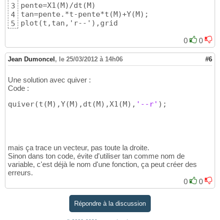
pente=X1(M)/dt(M)

3
tan=pente.*t-pente*t(M)+Y(M);

4
plot(t,tan,'r--'),grid
5
0
0
Jean Dumoncel
,
le 25/03/2012 à 14h06
#6
Une solution avec quiver :
Code :
quiver
(
t
(
M
)
,Y
(
M
)
,dt
(
M
)
,X1
(
M
)
,
'--r'
)
;
mais ça trace un vecteur, pas toute la droite.
Sinon dans ton code, évite d'utiliser tan comme nom de
variable, c'est déjà le nom d'une fonction, ça peut créer des
erreurs.
0
0
Répondre à la discussion