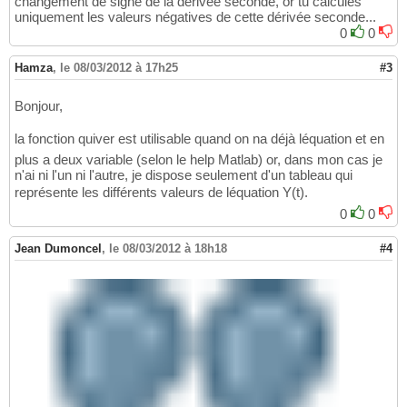
changement de signe de la dérivée seconde, or tu calcules
uniquement les valeurs négatives de cette dérivée seconde...
0
0
Hamza
,
le 08/03/2012 à 17h25
#3
Bonjour,
la fonction quiver est utilisable quand on na déjà léquation et en
plus a deux variable (selon le help Matlab) or, dans mon cas je
n'ai ni l'un ni l'autre, je dispose seulement d'un tableau qui
représente les différents valeurs de léquation Y(t).
0
0
Jean Dumoncel
,
le 08/03/2012 à 18h18
#4