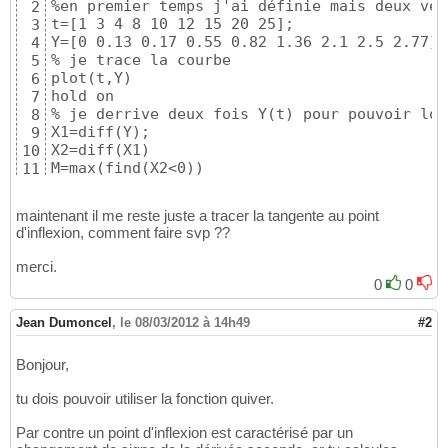
%en premier temps j'ai définie mais deux vec
2
t=[1 3 4 8 10 12 15 20 25];

3
Y=[0 0.13 0.17 0.55 0.82 1.36 2.1 2.5 2.77];

4
% je trace la courbe

5
plot(t,Y)

6
hold on

7
% je derrive deux fois Y(t) pour pouvoir loc
8
X1=diff(Y);

9
X2=diff(X1)                  

10
M=max(find(X2<0))

11
%et enfin j'affiche ce dernier

12
plot(t(M),Y(M),'ob')
13
maintenant il me reste juste a tracer la tangente au point
d'inflexion, comment faire svp ??
merci.
0
0
Jean Dumoncel
,
le 08/03/2012 à 14h49
#2
Bonjour,
tu dois pouvoir utiliser la fonction quiver.
Par contre un point d'inflexion est caractérisé par un