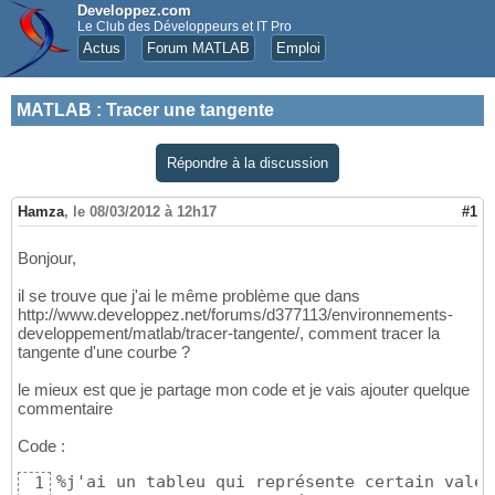
Developpez.com
Le Club des Développeurs et IT Pro
Actus
Forum MATLAB
Emploi
MATLAB
:
Tracer une tangente
Répondre à la discussion
Hamza
,
le 08/03/2012 à 12h17
#1
Bonjour,
il se trouve que j'ai le même problème que dans
http://www.developpez.net/forums/d377113/environnements-
developpement/matlab/tracer-tangente/, comment tracer la
tangente d'une courbe ?
le mieux est que je partage mon code et je vais ajouter quelque
commentaire
Code :
%j'ai un tableu qui représente certain valeu
1