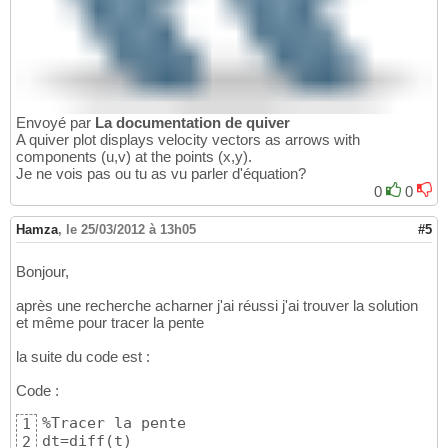
Envoyé par
La documentation de quiver
A quiver plot displays velocity vectors as arrows with
components (u,v) at the points (x,y).
Je ne vois pas ou tu as vu parler d'équation?
0
0
Hamza
,
le 25/03/2012 à 13h05
#5
Bonjour,
après une recherche acharner j'ai réussi j'ai trouver la solution
et même pour tracer la pente
la suite du code est :
Code :
%Tracer la pente

1
dt=diff(t)

2