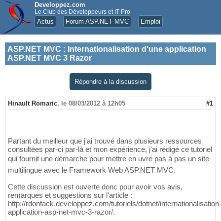
Developpez.com
Le Club des Développeurs et IT Pro
Actus
Forum ASP.NET MVC
Emploi
ASP.NET MVC
:
Internationalisation d'une application
ASP.NET MVC 3 Razor
Répondre à la discussion
Hinault Romaric
,
le 08/03/2012 à 12h05
#1
Partant du meilleur que j'ai trouvé dans plusieurs ressources
consultées par-ci par-là et mon expérience, j'ai rédigé ce tutoriel
qui fournit une démarche pour mettre en uvre pas à pas un site
multilingue avec le Framework Web ASP.NET MVC.
Cette discussion est ouverte donc pour avoir vos avis,
remarques et suggestions sur l'article :
http://rdonfack.developpez.com/tutoriels/dotnet/internationalisation
application-asp-net-mvc-3-razor/.