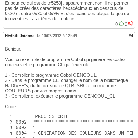
Et pour ce qui est de tn5250j , apparemment non, il ne permet
pas de créer des caractères hexadécimaux en dessous de
0x20 et entre 0x80 et 0x9F. Et c'est dans ces plages là que se
trouvent les caractères de couleurs...
0
0
Hédhili Jaïdane
,
le 10/03/2012 à 12h49
#4
Bonjour.
Voici un exemple de programme Cobol qui génère les codes
couleurs et le programme CL qui l'exécute.
1 - Compiler le programme Cobol GENCOUL.
2 - Dans le programme CL, changer le nom de la bibliothèque
HJDIVERS, du fichier source QLBLSRC et du membre
COULEURS par vos propres noms.
3 - Compiler et exécuter le programme GENCOUL_CL
Code :
       PROCESS CRTF

1
0002  **************************************
2
0003  *                                     
3
0004  * GENERATION DES COULEURS DANS UN MEMB
4