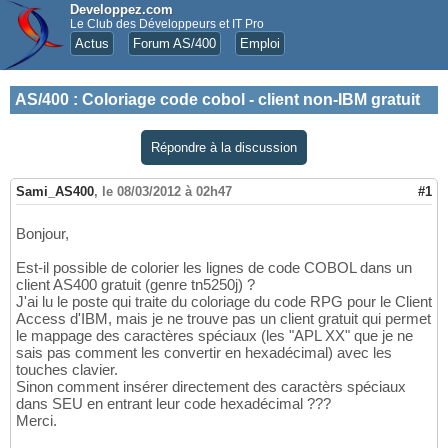
Developpez.com
Le Club des Développeurs et IT Pro
Actus
Forum AS/400
Emploi
AS/400
:
Coloriage code cobol - client non-IBM gratuit
Répondre à la discussion
Sami_AS400
,
le 08/03/2012 à 02h47
#1
Bonjour,
Est-il possible de colorier les lignes de code COBOL dans un
client AS400 gratuit (genre tn5250j) ?
J'ai lu le poste qui traite du coloriage du code RPG pour le Client
Access d'IBM, mais je ne trouve pas un client gratuit qui permet
le mappage des caractères spéciaux (les "APL XX" que je ne
sais pas comment les convertir en hexadécimal) avec les
touches clavier.
Sinon comment insérer directement des caractèrs spéciaux
dans SEU en entrant leur code hexadécimal ???
Merci.