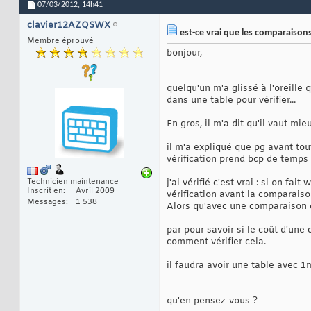
07/03/2012,
14h41
clavier12AZQSWX
est-ce vrai que les comparaison
Membre éprouvé
bonjour,
quelqu'un m'a glissé à l'oreille
dans une table pour vérifier...
En gros, il m'a dit qu'il vaut
il m'a expliqué que pg avant tou
vérification prend bcp de temps 
Technicien maintenance
j'ai vérifié c'est vrai : si on fa
Inscrit en
Avril 2009
vérification avant la comparaiso
Messages
1 538
Alors qu'avec une comparaison d
par pour savoir si le coût d'une 
comment vérifier cela.
il faudra avoir une table avec 1m
qu'en pensez-vous ?