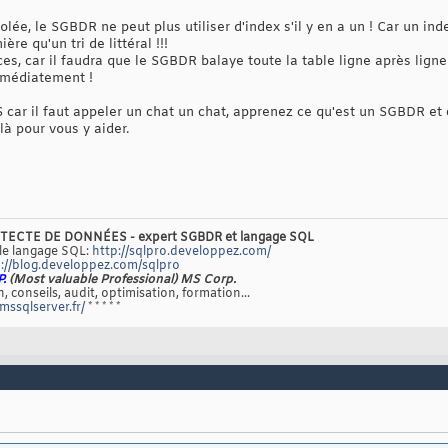
olée, le SGBDR ne peut plus utiliser d'index s'il y en a un ! Car un inde
e qu'un tri de littéral !!!
es, car il faudra que le SGBDR balaye toute la table ligne après ligne 
immédiatement !
S car il faut appeler un chat un chat, apprenez ce qu'est un SGBDR e
 pour vous y aider.
TECTE DE DONNÉES - expert SGBDR et langage SQL
 le langage SQL:
http://sqlpro.developpez.com/
://blog.developpez.com/sqlpro
P.
(Most valuable Professional) MS Corp.
, conseils, audit, optimisation, formation...
/mssqlserver.fr/
* * * * *