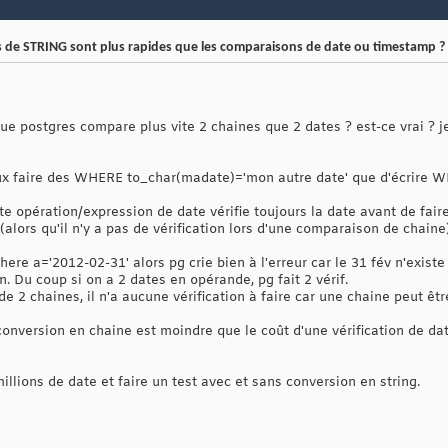
s de STRING sont plus rapides que les comparaisons de date ou timestamp ?
 que postgres compare plus vite 2 chaines que 2 dates ? est-ce vrai ? 
 mieux faire des WHERE to_char(madate)='mon autre date' que d'écri
te opération/expression de date vérifie toujours la date avant de fai
(alors qu'il n'y a pas de vérification lors d'une comparaison de chaine
it where a='2012-02-31' alors pg crie bien à l'erreur car le 31 fév n'exist
n. Du coup si on a 2 dates en opérande, pg fait 2 vérif.
e 2 chaines, il n'a aucune vérification à faire car une chaine peut
conversion en chaine est moindre que le coût d'une vérification de date
illions de date et faire un test avec et sans conversion en string.