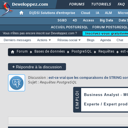
FORUMS
TUTORIELS
FAQ
DI/DSI Solutions d'entreprise
Cloud
IA
ALM
Micros
SGBD
4D
Access
Big Data
Data 
ACCUEIL POSTGRESQL
FORUM POSTGRESQL
Vous n'êtes pas encore inscrit sur Developpez.com ?
Inscrivez-vous gratuitem
Derniers messages
Actions
Réseau social
Blogs
Agenda
Chat
Forum
Bases de données
PostgreSQL
Requêtes
est-
+
Répondre à la discussion
Discussion :
est-ce vrai que les comparaisons de STRING so
Sujet :
Requêtes PostgreSQL