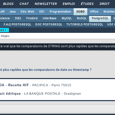
BLOGS
CHAT
NEWSLETTER
EMPLOI
ÉTUDES
DROIT
oft
Java
Dév. Web
EDI
Programmation
SGBD
Office
Mobiles
Science
DB2
Firebird
InterBase
MySQL
NoSQL
PostgreSQL
O
F.A.Q POSTGRESQL
DOC POSTGRESQL
TUTORIELS POSTGRESQL
UDF 
ent !
Règles
ce vrai que les comparaisons de STRING sont plus rapides que les comparai
nt plus rapides que les comparaisons de date ou timestamp ?