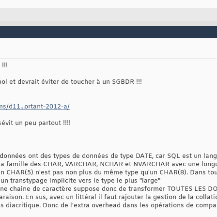
!!!
bol et devrait éviter de toucher à un SGBDR !!!
s/d11...ortant-2012-a/
évit un peu partout !!!!
 données ont des types de données de type DATE, car SQL est un lang
e la famille des CHAR, VARCHAR, NCHAR et NVARCHAR avec une longu
 CHAR(5) n'est pas non plus du même type qu'un CHAR(8). Dans tous
un transtypage implicite vers le type le plus "large"
ne chaine de caractère suppose donc de transformer TOUTES LES DO
aison. En sus, avec un littéral il faut rajouter la gestion de la coll
es diacritique. Donc de l'extra overhead dans les opérations de compa