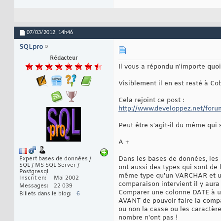
07/03/2012,
14h46
SQLpro
Rédacteur
Il vous a répondu n'importe quoi 
Visiblement il en est resté à Co
Cela rejoint ce post :
http://www.developpez.net/forum
Peut être s'agit-il du même qui s
A +
Dans les bases de données, les
Expert bases de données /
SQL / MS SQL Server /
ont aussi des types qui sont d
Postgresql
même type qu'un VARCHAR et un
Inscrit en
Mai 2002
comparaison intervient il y aura 
Messages
22 039
Comparer une colonne DATE à u
Billets dans le blog
6
AVANT de pouvoir faire la compar
ou non la casse ou les caractèr
nombre n'ont pas !