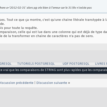
it where a='2012-02-31' alors pg crie bien à l'erreur car le 31 fév n'existe pas
ses. Tout ce que ça montre, c'est qu'une chaine litérale transtypée à 
ide.
is pour toute la requête.
mparaison, celle qui est lue dans une colonne qui est déjà de type dat
pide de la transformer en chaine de caractères n'a pas de sens.
GRESQL
TUTORIELS POSTGRESQL
UDF POSTGRESQL
LIVRES
ce vrai que les comparaisons de STRING sont plus rapides que les comparai
iscussion précédente
|
Discussion suivante
»