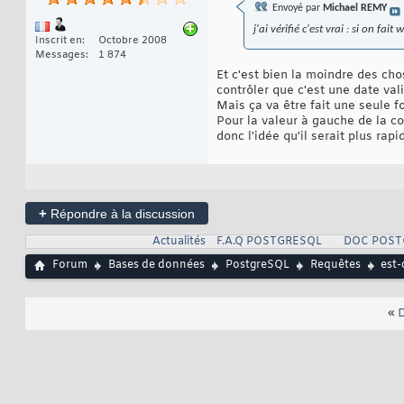
Envoyé par
Michael REMY
j'ai vérifié c'est vrai : si on fa
Inscrit en
Octobre 2008
Messages
1 874
Et c'est bien la moindre des cho
contrôler que c'est une date val
Mais ça va être fait une seule fo
Pour la valeur à gauche de la co
donc l'idée qu'il serait plus ra
+
Répondre à la discussion
Actualités
F.A.Q POSTGRESQL
DOC POST
Forum
Bases de données
PostgreSQL
Requêtes
est-
«
D