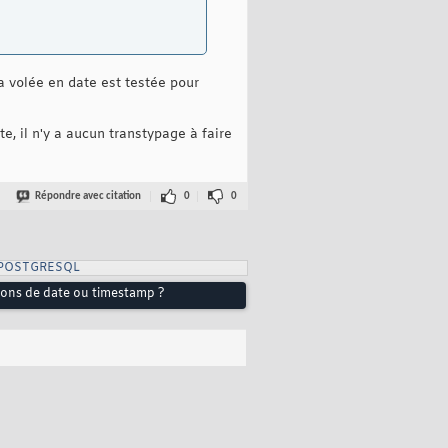
la volée en date est testée pour
e, il n'y a aucun transtypage à faire
Répondre avec citation
0
0
 POSTGRESQL
sons de date ou timestamp ?