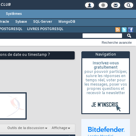
CLUB
Systèmes
racle
Sybase
SQL-Server
MongoDB
POSTGRESQL
LIVRES POSTGRESQL
Recherche avancée
Navigation
sons de date ou timestamp ?
Inscrivez-vous
gratuitement
pour pouvoir participer,
suivre les réponses en
temps réel, voter pour
les messages, poser vos
propres questions et
recevoir la newsletter
Outils de la discussion
Affichage