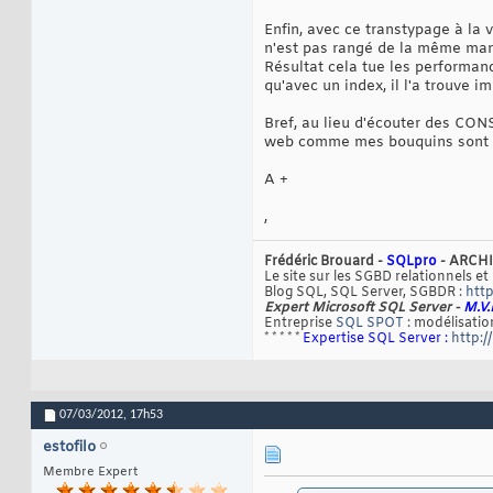
Enfin, avec ce transtypage à la v
n'est pas rangé de la même manièr
Résultat cela tue les performanc
qu'avec un index, il l'a trouve 
Bref, au lieu d'écouter des CON
web comme mes bouquins sont là
A +
,
Frédéric Brouard -
SQLpro
- ARCHI
Le site sur les SGBD relationnels et
Blog SQL, SQL Server, SGBDR :
http
Expert Microsoft SQL Server -
M.V.
Entreprise
SQL SPOT
: modélisation
* * * * *
Expertise SQL Server :
http:/
07/03/2012,
17h53
estofilo
Membre Expert