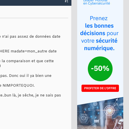
#1
je n'ai pas assez de données date
re WHERE madate=mon_autre date
re la comparaison et que cette
)
e pas. Donc oui il ya bien une
 être NIMPORTEQUOI.
..bun là, je sêche, je ne sais pas