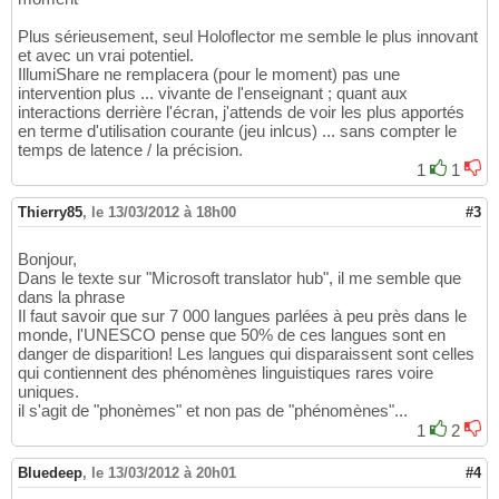
Plus sérieusement, seul Holoflector me semble le plus innovant
et avec un vrai potentiel.
IllumiShare ne remplacera (pour le moment) pas une
intervention plus ... vivante de l'enseignant ; quant aux
interactions derrière l'écran, j'attends de voir les plus apportés
en terme d'utilisation courante (jeu inlcus) ... sans compter le
temps de latence / la précision.
1
1
Thierry85
,
le 13/03/2012 à 18h00
#3
Bonjour,
Dans le texte sur "Microsoft translator hub", il me semble que
dans la phrase
Il faut savoir que sur 7 000 langues parlées à peu près dans le
monde, l'UNESCO pense que 50% de ces langues sont en
danger de disparition! Les langues qui disparaissent sont celles
qui contiennent des phénomènes linguistiques rares voire
uniques.
il s'agit de "phonèmes" et non pas de "phénomènes"...
1
2
Bluedeep
,
le 13/03/2012 à 20h01
#4