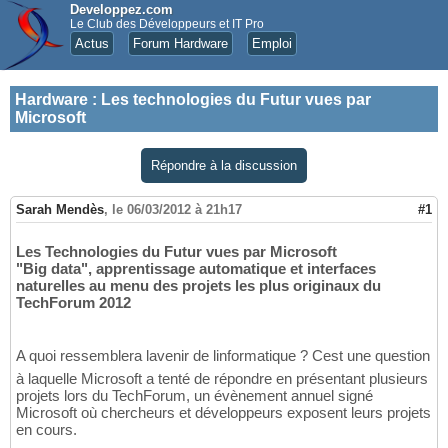
Developpez.com
Le Club des Développeurs et IT Pro
Actus
Forum Hardware
Emploi
Hardware
:
Les technologies du Futur vues par
Microsoft
Répondre à la discussion
Sarah Mendès
,
le 06/03/2012 à 21h17
#1
Les Technologies du Futur vues par Microsoft
"Big data", apprentissage automatique et interfaces
naturelles au menu des projets les plus originaux du
TechForum 2012
A quoi ressemblera lavenir de linformatique ? Cest une question
à laquelle Microsoft a tenté de répondre en présentant plusieurs
projets lors du TechForum, un évènement annuel signé
Microsoft où chercheurs et développeurs exposent leurs projets
en cours.