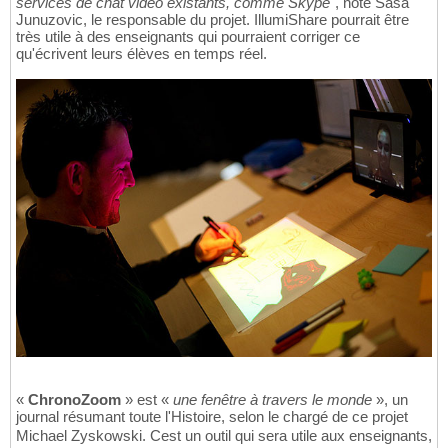
services de chat vidéo existants, comme Skype
", note Sasa
Junuzovic, le responsable du projet. IllumiShare pourrait être
très utile à des enseignants qui pourraient corriger ce
qu'écrivent leurs élèves en temps réel.
«
ChronoZoom
» est «
une fenêtre à travers le monde
», un
journal résumant toute l'Histoire, selon le chargé de ce projet
Michael Zyskowski. Cest un outil qui sera utile aux enseignants,