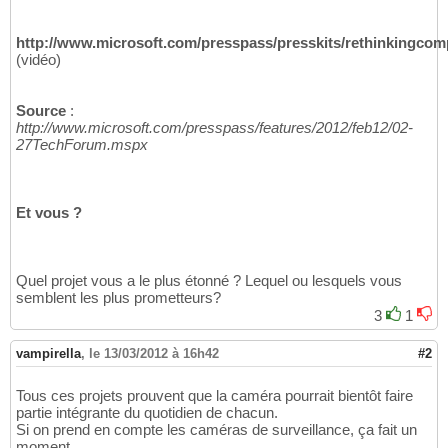
http://www.microsoft.com/presspass/presskits/rethinkingcom
(vidéo)
Source
:
http://www.microsoft.com/presspass/features/2012/feb12/02-
27TechForum.mspx
Et vous ?
Quel projet vous a le plus étonné ? Lequel ou lesquels vous
semblent les plus prometteurs?
3
1
vampirella
,
le 13/03/2012 à 16h42
#2
Tous ces projets prouvent que la caméra pourrait bientôt faire
partie intégrante du quotidien de chacun.
Si on prend en compte les caméras de surveillance, ça fait un
moment