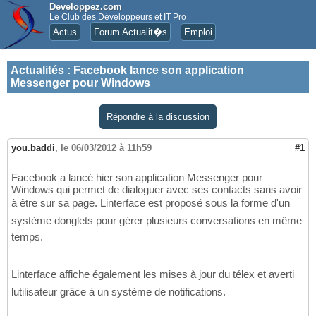
Developpez.com
Le Club des Développeurs et IT Pro
Actus
Forum Actualit�s
Emploi
Actualités
:
Facebook lance son application
Messenger pour Windows
Répondre à la discussion
you.baddi
,
le 06/03/2012 à 11h59
#1
Facebook a lancé hier son application Messenger pour
Windows qui permet de dialoguer avec ses contacts sans avoir
à être sur sa page. Linterface est proposé sous la forme d'un
système donglets pour gérer plusieurs conversations en même
temps.
Linterface affiche également les mises à jour du télex et averti
lutilisateur grâce à un système de notifications.