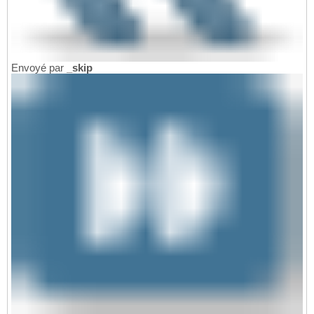
Envoyé par
_skip