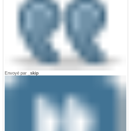
Envoyé par
_skip