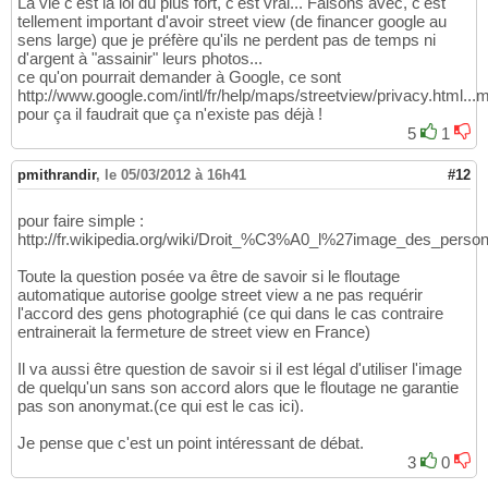
La vie c'est la loi du plus fort, c'est vrai... Faisons avec, c'est
tellement important d'avoir street view (de financer google au
sens large) que je préfère qu'ils ne perdent pas de temps ni
d'argent à "assainir" leurs photos...
ce qu'on pourrait demander à Google, ce sont
http://www.google.com/intl/fr/help/maps/streetview/privacy.html...
pour ça il faudrait que ça n'existe pas déjà !
5
1
pmithrandir
,
le 05/03/2012 à 16h41
#12
pour faire simple :
http://fr.wikipedia.org/wiki/Droit_%C3%A0_l%27image_des_perso
Toute la question posée va être de savoir si le floutage
automatique autorise goolge street view a ne pas requérir
l'accord des gens photographié (ce qui dans le cas contraire
entrainerait la fermeture de street view en France)
Il va aussi être question de savoir si il est légal d'utiliser l'image
de quelqu'un sans son accord alors que le floutage ne garantie
pas son anonymat.(ce qui est le cas ici).
Je pense que c'est un point intéressant de débat.
3
0