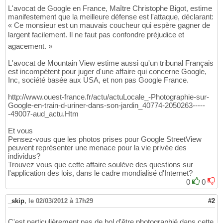
L'avocat de Google en France, Maître Christophe Bigot, estime
manifestement que la meilleure défense est l'attaque, déclarant:
« Ce monsieur est un mauvais coucheur qui espère gagner de
largent facilement. Il ne faut pas confondre préjudice et
agacement. »
L'avocat de Mountain View estime aussi qu'un tribunal Français
est incompétent pour juger d'une affaire qui concerne Google,
Inc, société basée aux USA, et non pas Google France.
http://www.ouest-france.fr/actu/actuLocale_-Photographie-sur-
Google-en-train-d-uriner-dans-son-jardin_40774-2050263-----
-49007-aud_actu.Htm
Et vous
Pensez-vous que les photos prises pour Google StreetView
peuvent représenter une menace pour la vie privée des
individus?
Trouvez vous que cette affaire soulève des questions sur
l'application des lois, dans le cadre mondialisé d'Internet?
0
0
_skip
,
le 02/03/2012 à 17h29
#2
C'est particulièrement pas de bol d'être photographié dans cette