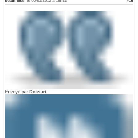
deathness
,
le 05/03/2012 à 18h12
#16
Envoyé par
Doksuri