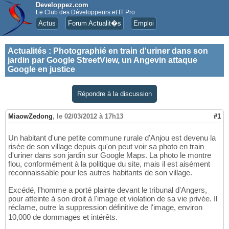
Developpez.com
Le Club des Développeurs et IT Pro
Actus
Forum Actualit�s
Emploi
Actualités
:
Photographié en train d'uriner dans son
jardin par Google StreetView, un Angevin attaque
Google en justice
Répondre à la discussion
MiaowZedong
,
le 02/03/2012 à 17h13
#1
Un habitant d'une petite commune rurale d'Anjou est devenu la
risée de son village depuis qu'on peut voir sa photo en train
d'uriner dans son jardin sur Google Maps. La photo le montre
flou, conformément à la politique du site, mais il est aisément
reconnaissable pour les autres habitants de son village.
Excédé, l'homme a porté plainte devant le tribunal d'Angers,
pour atteinte à son droit à l'image et violation de sa vie privée. Il
réclame, outre la suppression définitive de l'image, environ
10,000 de dommages et intérêts.