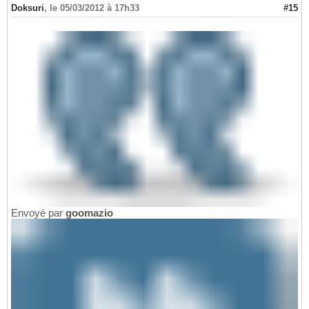
Doksuri
,
le 05/03/2012 à 17h33
#15
Envoyé par
goomazio